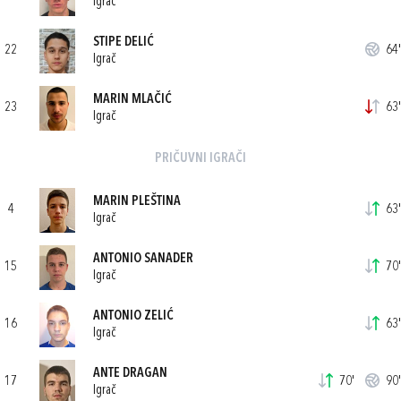
Igrač
STIPE DELIĆ
22
64'
Igrač
MARIN MLAČIĆ
23
63'
Igrač
PRIČUVNI IGRAČI
MARIN PLEŠTINA
4
63'
Igrač
ANTONIO SANADER
15
70'
Igrač
ANTONIO ZELIĆ
16
63'
Igrač
ANTE DRAGAN
17
70'
90'
Igrač