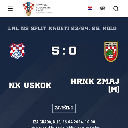
1.NL NS Split Kadeti 23/24, 25. kolo
5
:
0
HRNK Zmaj
NK Uskok
(M)
ZAVRŠENO
IZA GRADA, KLIS, 28.04.2024. 10:00