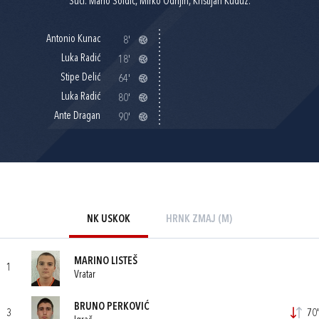
Suci: Mario Soldić, Mirko Odrljin, Kristijan Kuduz.
Antonio Kunac
8'
Luka Radić
18'
Stipe Delić
64'
Luka Radić
80'
Ante Dragan
90'
NK USKOK
HRNK ZMAJ (M)
MARINO LISTEŠ
1
Vratar
BRUNO PERKOVIĆ
3
70'