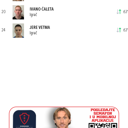
IVANO ĆALETA
20
63'
Igrač
JERE VETMA
24
63'
Igrač