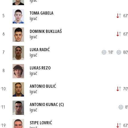
Igrač
TOMA GABELA
5
63'
Igrač
DOMINIK BUKLIJAŠ
6
63'
Igrač
LUKA RADIĆ
7
18'
80'
Igrač
LUKAS REZO
8
Igrač
ANTONIO BULIĆ
10
70'
Igrač
ANTONIO KUNAC
(C)
11
8'
Igrač
STIPE LOVRIĆ
19
63'