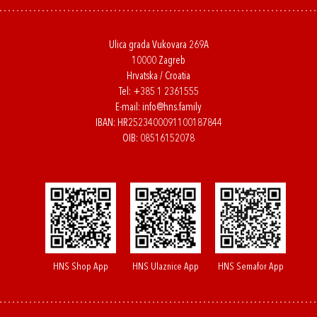
Ulica grada Vukovara 269A
10000 Zagreb
Hrvatska / Croatia
Tel:
+385 1 2361555
E-mail:
info@hns.family
IBAN: HR2523400091100187844
OIB: 08516152078
HNS Shop App
HNS Ulaznice App
HNS Semafor App