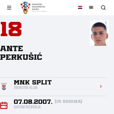
18
Ante
Perkušić
MNK Split
TRENUTNI KLUB
07.08.2007.
(19 godina)
DATUM ROĐENJA