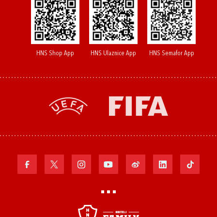
HNS Shop App
HNS Ulaznice App
HNS Semafor App