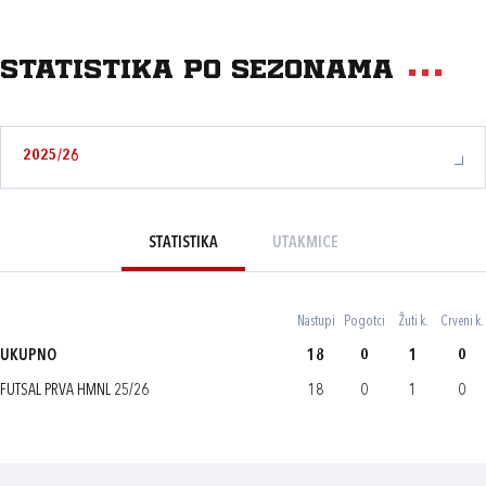
Statistika po sezonama
2025/26
STATISTIKA
UTAKMICE
Nastupi
Pogotci
Žuti k.
Crveni k.
UKUPNO
18
0
1
0
FUTSAL PRVA HMNL 25/26
18
0
1
0