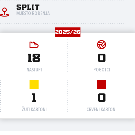
Split
MJESTO ROĐENJA
2025/26
18
0
NASTUPI
POGOTCI
1
0
ŽUTI KARTONI
CRVENI KARTONI