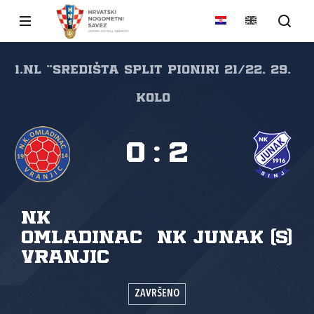
1.NL "SREDIŠTA SPLIT Pioniri 21/22, 29.
kolo
0
:
2
NK
Omladinac
NK Junak (S)
Vranjic
ZAVRŠENO