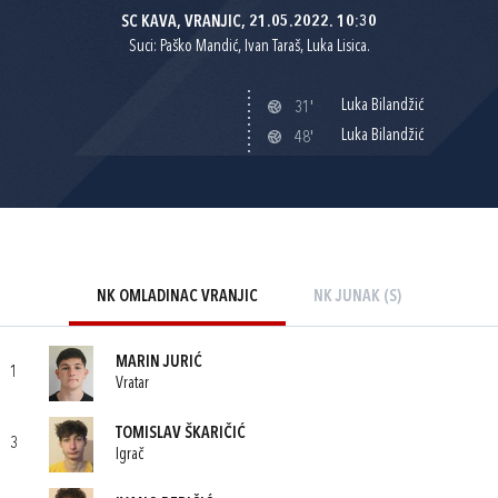
SC KAVA, VRANJIC, 21.05.2022. 10:30
Suci: Paško Mandić, Ivan Taraš, Luka Lisica.
Luka Bilandžić
31'
Luka Bilandžić
48'
NK OMLADINAC VRANJIC
NK JUNAK (S)
MARIN JURIĆ
1
Vratar
TOMISLAV ŠKARIČIĆ
3
Igrač