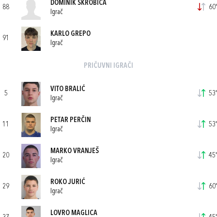
DOMINIK ŠKROBICA
88
60'
Igrač
KARLO GREPO
91
Igrač
PRIČUVNI IGRAČI
VITO BRALIĆ
5
53'
Igrač
PETAR PERČIN
11
53'
Igrač
MARKO VRANJEŠ
20
45'
Igrač
ROKO JURIĆ
29
60'
Igrač
LOVRO MAGLICA