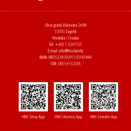
Ulica grada Vukovara 269A
10000 Zagreb
Hrvatska / Croatia
Tel:
+385 1 2361555
E-mail:
info@hns.family
IBAN: HR2523400091100187844
OIB: 08516152078
HNS Shop App
HNS Ulaznice App
HNS Semafor App