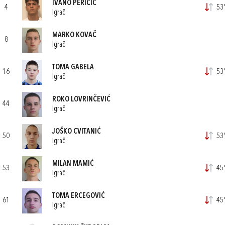
IVANO PERIČIĆ
4
53'
Igrač
MARKO KOVAČ
8
Igrač
TOMA GABELA
16
53'
Igrač
ROKO LOVRINČEVIĆ
44
Igrač
JOŠKO CVITANIĆ
50
53'
Igrač
MILAN MAMIĆ
53
45'
Igrač
TOMA ERCEGOVIĆ
61
45'
Igrač