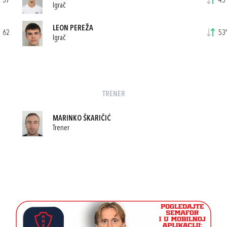
37
45'
Igrač
LEON PEREŽA
62
53'
Igrač
TRENER
MARINKO ŠKARIČIĆ
Trener