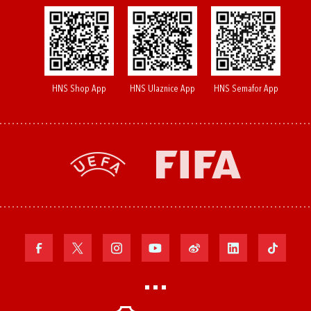
HNS Shop App
HNS Ulaznice App
HNS Semafor App