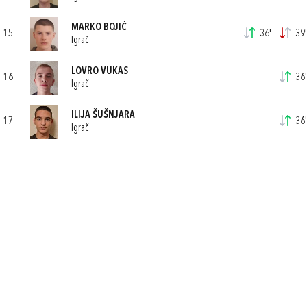
MARKO BOJIĆ
15
36'
39'
Igrač
LOVRO VUKAS
16
36'
Igrač
ILIJA ŠUŠNJARA
17
36'
Igrač