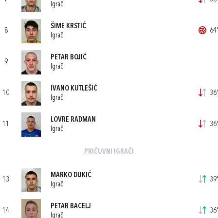
Igrač
ŠIME KRSTIĆ
8
64'
Igrač
PETAR BOJIĆ
9
Igrač
IVANO KUTLEŠIĆ
10
36'
Igrač
LOVRE RADMAN
11
36'
Igrač
PRIČUVNI IGRAČI
MARKO DUKIĆ
13
39'
Igrač
PETAR BACELJ
14
36'
Igrač