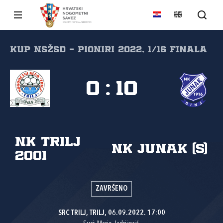
Kup NSŽSD - pioniri 2022, 1/16 finala
0
:
10
NK Trilj
NK Junak (S)
2001
ZAVRŠENO
SRC TRILJ, TRILJ, 06.09.2022. 17:00