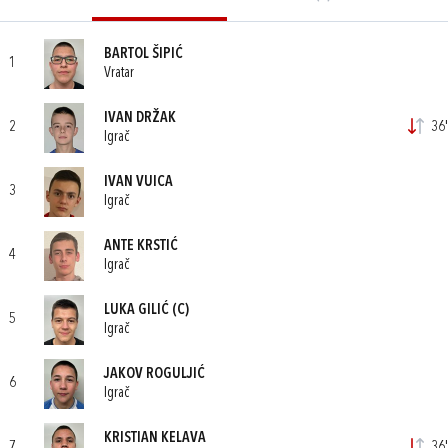
BARTOL ŠIPIĆ
1
Vratar
IVAN DRŽAK
2
36'
Igrač
IVAN VUICA
3
Igrač
ANTE KRSTIĆ
4
Igrač
LUKA GILIĆ
(C)
5
Igrač
JAKOV ROGULJIĆ
6
Igrač
KRISTIAN KELAVA
7
36'