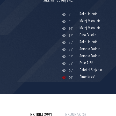
Suci: Mario Jadrijević.
Roko Jelenić
2'
Matej Mamuzić
4'
Matej Mamuzić
14'
Dino Paladin
17'
Roko Jelenić
20'
Antonio Podrug
38'
Antonio Podrug
47'
Petar Žižić
53'
Gabrijel Stojanac
60'
Šime Krstić
64'
NK TRILJ 2001
NK JUNAK (S)