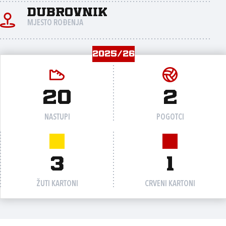
Dubrovnik
MJESTO ROĐENJA
2025/26
20
2
NASTUPI
POGOTCI
3
1
ŽUTI KARTONI
CRVENI KARTONI