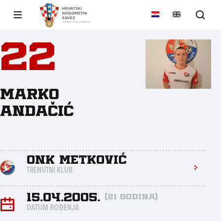
22
Marko
Andačić
ONK Metković
TRENUTNI KLUB
15.04.2005.
(21 godina)
DATUM ROĐENJA