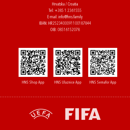
Hrvatska / Croatia
Tel:
+385 1 2361555
E-mail:
info@hns.family
IBAN: HR2523400091100187844
OIB: 08516152078
HNS Shop App
HNS Ulaznice App
HNS Semafor App