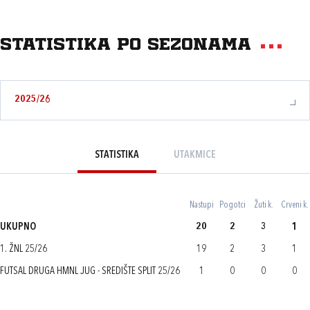
Statistika po sezonama
2025/26
STATISTIKA
UTAKMICE
Nastupi
Pogotci
Žuti k.
Crveni k.
UKUPNO
20
2
3
1
1. ŽNL 25/26
19
2
3
1
FUTSAL DRUGA HMNL JUG - SREDIŠTE SPLIT 25/26
1
0
0
0