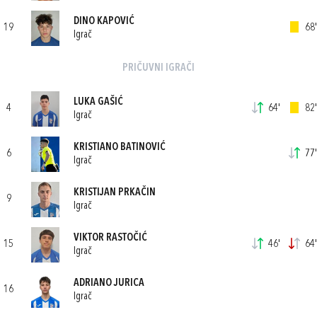
DINO KAPOVIĆ
19
68'
Igrač
PRIČUVNI IGRAČI
LUKA GAŠIĆ
4
64'
82'
Igrač
KRISTIANO BATINOVIĆ
6
77'
Igrač
KRISTIJAN PRKAČIN
9
Igrač
VIKTOR RASTOČIĆ
15
46'
64'
Igrač
ADRIANO JURICA
16
Igrač