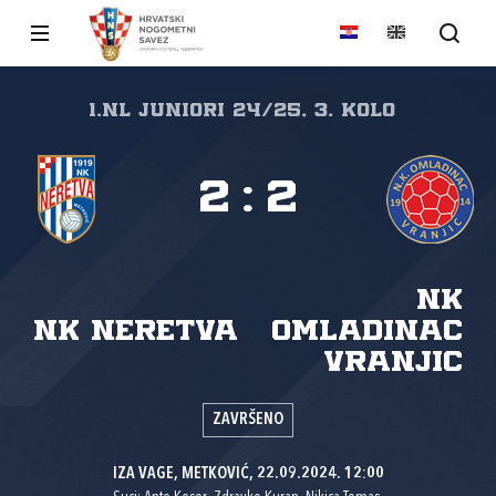
1.nl Juniori 24/25, 3. kolo
2
:
2
NK
NK Neretva
Omladinac
Vranjic
ZAVRŠENO
IZA VAGE, METKOVIĆ, 22.09.2024. 12:00