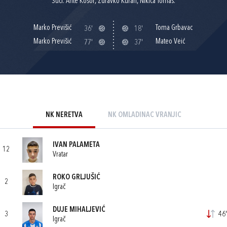
Suci: Ante Kosor, Zdravko Kuran, Nikica Tomas.
Marko Previšić
Toma Grbavac
36'
18'
Marko Previšić
Mateo Veić
77'
37'
NK NERETVA
NK OMLADINAC VRANJIC
IVAN PALAMETA
12
Vratar
ROKO GRLJUŠIĆ
2
Igrač
DUJE MIHALJEVIĆ
3
46'
Igrač