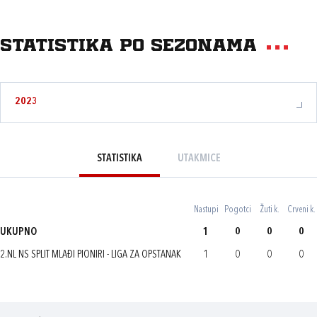
Statistika po sezonama
2023
STATISTIKA
UTAKMICE
Nastupi
Pogotci
Žuti k.
Crveni k.
UKUPNO
1
0
0
0
2.NL NS SPLIT MLAĐI PIONIRI - LIGA ZA OPSTANAK
1
0
0
0