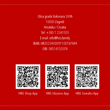
Ulica grada Vukovara 269A
10000 Zagreb
Hrvatska / Croatia
Tel:
+385 1 2361555
E-mail:
info@hns.family
IBAN: HR2523400091100187844
OIB: 08516152078
HNS Shop App
HNS Ulaznice App
HNS Semafor App