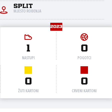
Split
MJESTO ROĐENJA
2023
1
0
NASTUPI
POGOTCI
0
0
ŽUTI KARTONI
CRVENI KARTONI