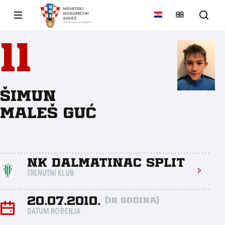
11
Šimun
Maleš Guć
NK Dalmatinac Split
TRENUTNI KLUB
20.07.2010.
(16 godina)
DATUM ROĐENJA