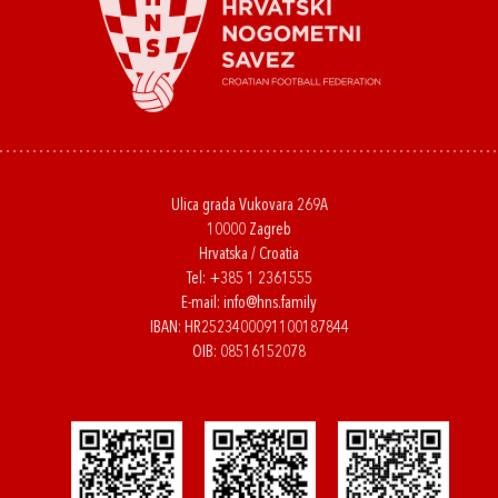
Ulica grada Vukovara 269A
10000 Zagreb
Hrvatska / Croatia
Tel:
+385 1 2361555
E-mail:
info@hns.family
IBAN: HR2523400091100187844
OIB: 08516152078