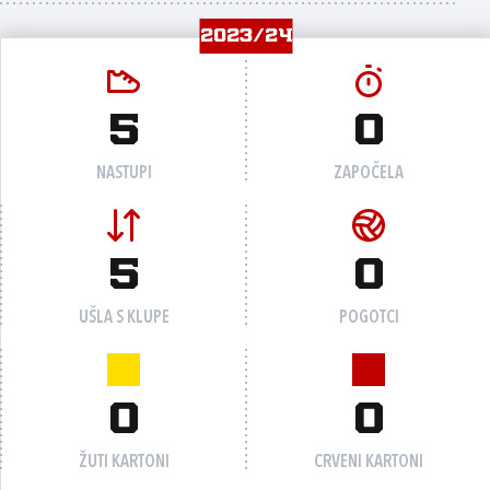
2023/24
5
0
NASTUPI
ZAPOČELA
5
0
UŠLA S KLUPE
POGOTCI
0
0
ŽUTI KARTONI
CRVENI KARTONI