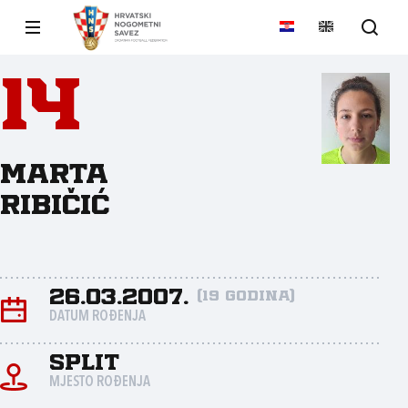
14
Marta
Ribičić
26.03.2007.
(19 godina)
DATUM ROĐENJA
Split
MJESTO ROĐENJA