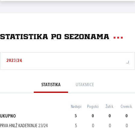
Statistika po sezonama
2023/24
STATISTIKA
UTAKMICE
Nastupi
Pogotci
Žuti k.
Crveni k.
UKUPNO
5
0
0
0
PRVA HNLŽ KADETKINJE 23/24
5
0
0
0