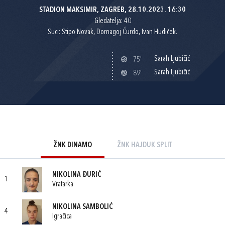
STADION MAKSIMIR, ZAGREB, 28.10.2023. 16:30
Gledatelja: 40
Suci: Stipo Novak, Domagoj Ćurdo, Ivan Hudiček.
Sarah Ljubičić
75'
Sarah Ljubičić
89'
ŽNK DINAMO
ŽNK HAJDUK SPLIT
NIKOLINA ĐURIĆ
1
Vratarka
NIKOLINA SAMBOLIĆ
4
Igračica