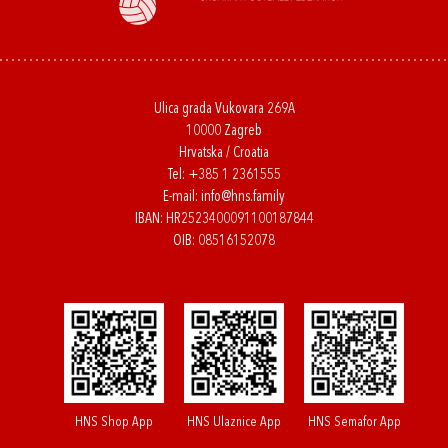
Ulica grada Vukovara 269A
10000 Zagreb
Hrvatska / Croatia
Tel:
+385 1 2361555
E-mail:
info@hns.family
IBAN: HR2523400091100187844
OIB: 08516152078
HNS Shop App
HNS Ulaznice App
HNS Semafor App