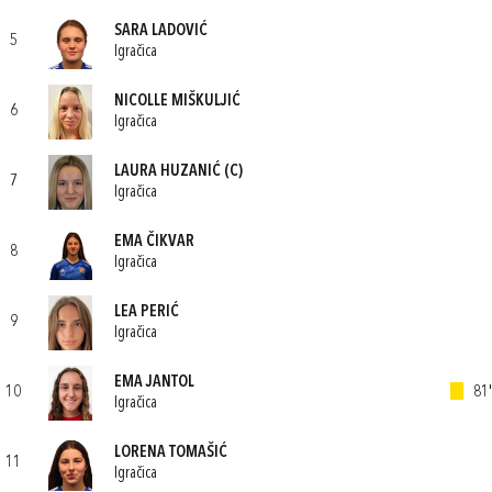
SARA LADOVIĆ
5
Igračica
NICOLLE MIŠKULJIĆ
6
Igračica
LAURA HUZANIĆ
(C)
7
Igračica
EMA ČIKVAR
8
Igračica
LEA PERIĆ
9
Igračica
EMA JANTOL
10
81'
Igračica
LORENA TOMAŠIĆ
11
Igračica