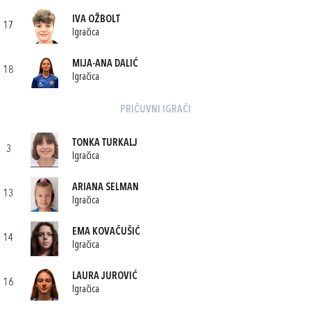
IVA OŽBOLT
17
Igračica
MIJA-ANA DALIĆ
18
Igračica
PRIČUVNI IGRAČI
TONKA TURKALJ
3
Igračica
ARIANA SELMAN
13
Igračica
EMA KOVAČUŠIĆ
14
Igračica
LAURA JUROVIĆ
16
Igračica