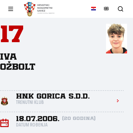
17
Iva
Ožbolt
HNK Gorica s.d.d.
TRENUTNI KLUB
18.07.2006.
(20 godina)
DATUM ROĐENJA