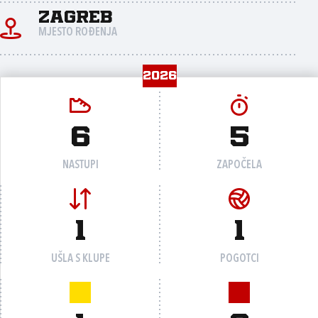
Zagreb
MJESTO ROĐENJA
2026
6
5
NASTUPI
ZAPOČELA
1
1
UŠLA S KLUPE
POGOTCI