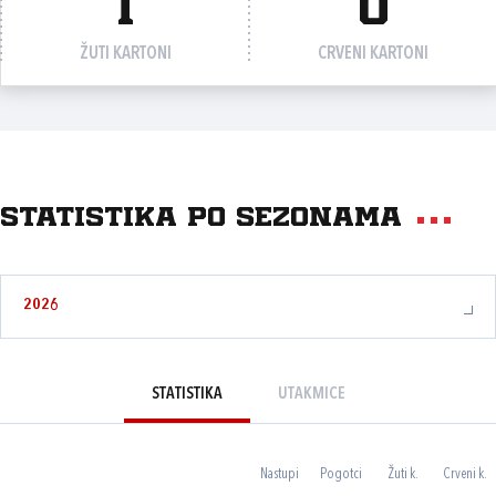
1
0
ŽUTI KARTONI
CRVENI KARTONI
Statistika po sezonama
2026
STATISTIKA
UTAKMICE
Nastupi
Pogotci
Žuti k.
Crveni k.