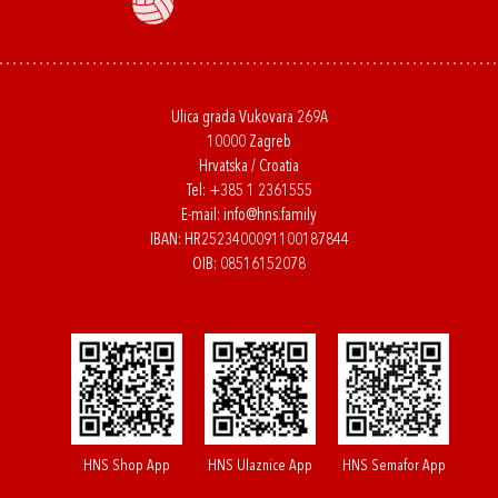
Ulica grada Vukovara 269A
10000 Zagreb
Hrvatska / Croatia
Tel:
+385 1 2361555
E-mail:
info@hns.family
IBAN: HR2523400091100187844
OIB: 08516152078
HNS Shop App
HNS Ulaznice App
HNS Semafor App