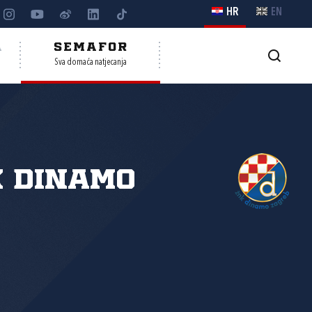
HR
EN
A
SEMAFOR
Sva domaća natjecanja
 Dinamo