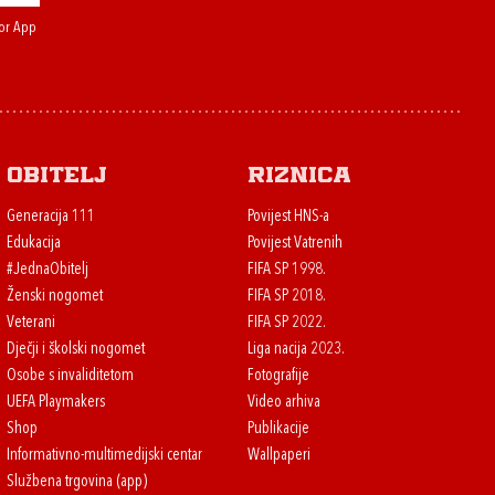
or App
Obitelj
Riznica
Generacija 111
Povijest HNS-a
Edukacija
Povijest Vatrenih
#JednaObitelj
FIFA SP 1998.
Ženski nogomet
FIFA SP 2018.
Veterani
FIFA SP 2022.
Dječji i školski nogomet
Liga nacija 2023.
Osobe s invaliditetom
Fotografije
UEFA Playmakers
Video arhiva
Shop
Publikacije
Informativno-multimedijski centar
Wallpaperi
Službena trgovina (app)