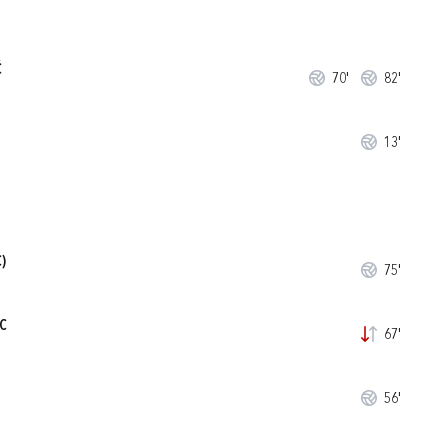
Ć
70'
82'
13'
)
75'
C
67'
56'