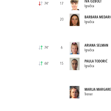
IVA OŽBOLT
74'
17
Igračica
BARBARA MEDARI
20
Igračica
ARIANA SELMAN
74'
6
Igračica
PAULA TODORIĆ
66'
15
Igračica
MARIJA MARGARE
Trener