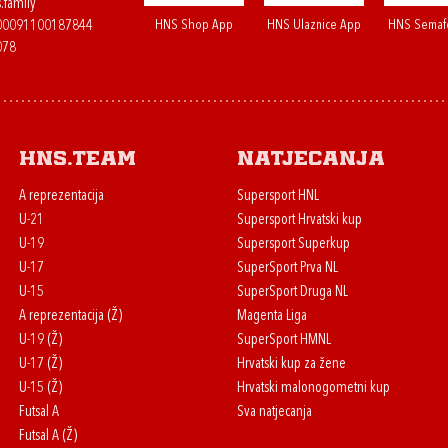
.family
HNS Shop App
HNS Ulaznice App
HNS Semaf
400091100187844
078
HNS.team
Natjecanja
A reprezentacija
Supersport HNL
U-21
Supersport Hrvatski kup
U-19
Supersport Superkup
U-17
SuperSport Prva NL
U-15
SuperSport Druga NL
A reprezentacija (Ž)
Magenta Liga
U-19 (Ž)
SuperSport HMNL
U-17 (Ž)
Hrvatski kup za žene
U-15 (Ž)
Hrvatski malonogometni kup
Futsal A
Sva natjecanja
Futsal A (Ž)