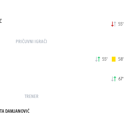
Ć
55'
PRIČUVNI IGRAČI
55'
58'
67'
TRENER
TA DAMJANOVIĆ