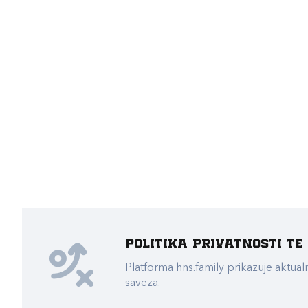
Politika privatnosti t
Platforma hns.family prikazuje akt
saveza.