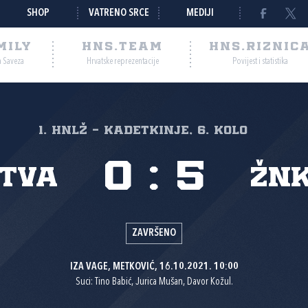
SHOP
VATRENO SRCE
MEDIJI
MILY
HNS.TEAM
HNS.RIZNIC
a Saveza
Hrvatske reprezentacije
Povijest i statistika
1. HNLŽ - Kadetkinje, 6. kolo
0
:
5
etva
ŽNK
ZAVRŠENO
IZA VAGE, METKOVIĆ, 16.10.2021. 10:00
Suci: Tino Babić, Jurica Mušan, Davor Kožul.