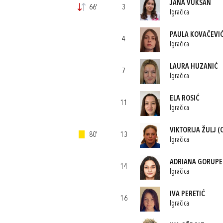
JANA VUKSAN
66'
3
Igračica
PAULA KOVAČEVI
4
Igračica
LAURA HUZANIĆ
7
Igračica
ELA ROSIĆ
11
Igračica
VIKTORIJA ŽULJ
(C
80'
13
Igračica
ADRIANA GORUPE
14
Igračica
IVA PERETIĆ
16
Igračica