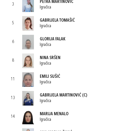
PETRA MARTINOVIĆ
3
Igračica
GABRIJELA TOMAŠIĆ
5
Igračica
GLORIJA FALAK
6
Igračica
NINA SRŠEN
8
Igračica
EMILI SUŠIĆ
11
Igračica
GABRIJELA MARTINOVIĆ
(C)
13
Igračica
MARIJA MENALO
14
Igračica