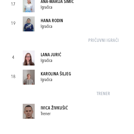
ANA-MARIJA ŠIMIĆ
17
Igračica
HANA RODIN
19
Igračica
PRIČUVNI IGRAČI
LANA JURIĆ
4
Igračica
KAROLINA ŠILJEG
18
Igračica
TRENER
IVICA ŽIVKUŠIĆ
Trener