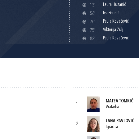
Laura Huzanić
13'
Iva Peretić
56'
Paula Kovačević
70'
Viktorija Žulj
75'
Paula Kovačević
82'
MATEA TOMKIĆ
1
Vratarka
LANA PAVLOVIĆ
2
Igračica