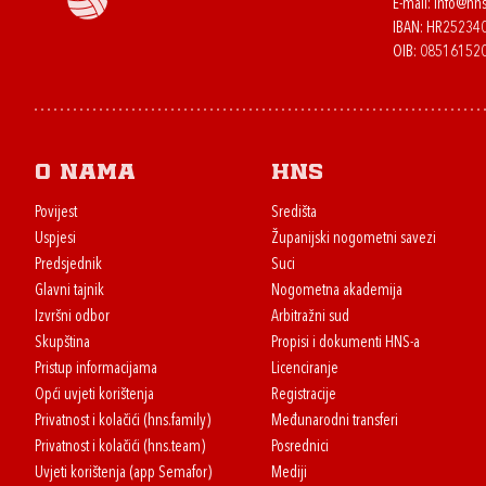
E-mail:
info@hns
IBAN: HR2523
OIB: 08516152
O nama
HNS
Povijest
Središta
Uspjesi
Županijski nogometni savezi
Predsjednik
Suci
Glavni tajnik
Nogometna akademija
Izvršni odbor
Arbitražni sud
Skupština
Propisi i dokumenti HNS-a
Pristup informacijama
Licenciranje
Opći uvjeti korištenja
Registracije
Privatnost i kolačići (hns.family)
Međunarodni transferi
Privatnost i kolačići (hns.team)
Posrednici
Uvjeti korištenja (app Semafor)
Mediji