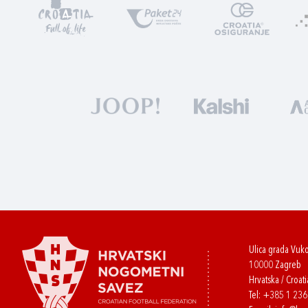
Ulica grada Vuk
10000 Zagreb
Hrvatska / Croati
Tel:
+385 1 23