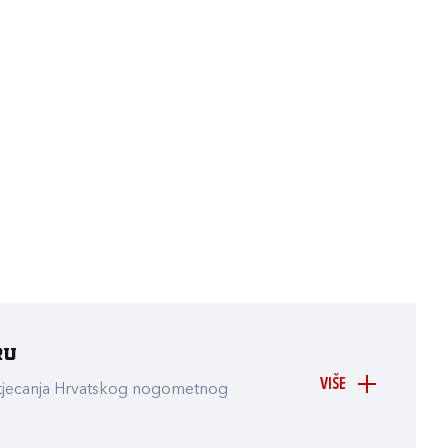
ru
VIŠE
atjecanja Hrvatskog nogometnog