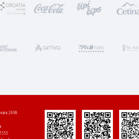
ovara 269A
a
61555