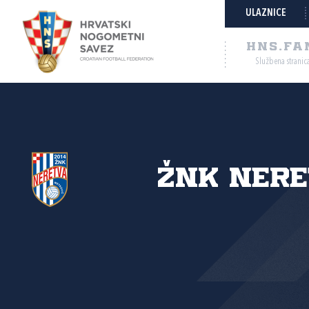
ULAZNICE
HNS.FA
Službena stranic
ŽNK Ner