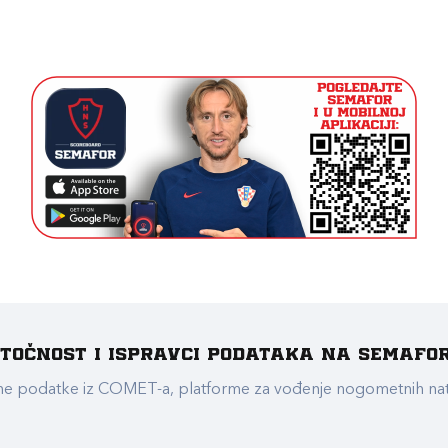
e točnost i ispravci podataka na Semafo
ualne podatke iz COMET-a, platforme za vođenje nogometnih n