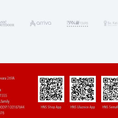
ovara 269A
a
61555
.family
HNS Shop App
HNS Ulaznice App
HNS Semaf
400091100187844
078