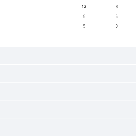
13
8
8
8
5
0