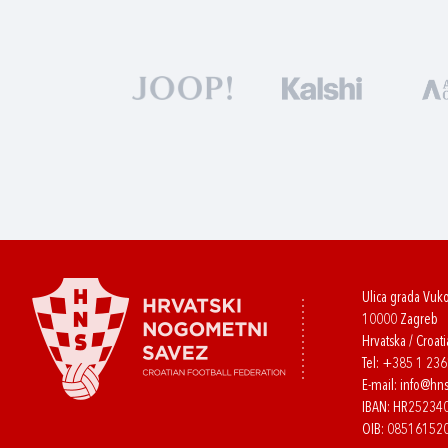
Ulica grada Vuk
10000 Zagreb
Hrvatska / Croati
Tel:
+385 1 23
E-mail:
info@hns
IBAN: HR2523
OIB: 08516152