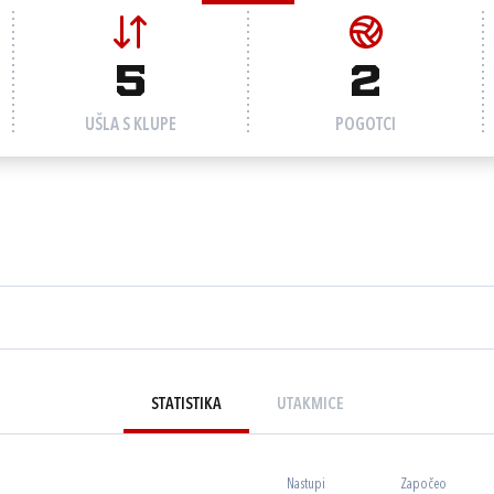
5
2
UŠLA S KLUPE
POGOTCI
STATISTIKA
UTAKMICE
Nastupi
Započeo