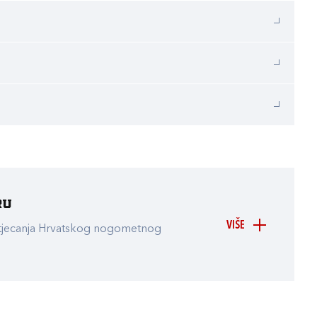
ru
VIŠE
atjecanja Hrvatskog nogometnog