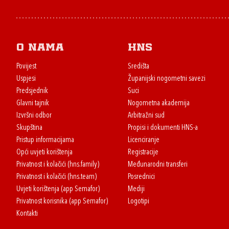
O nama
HNS
Povijest
Središta
Uspjesi
Županijski nogometni savezi
Predsjednik
Suci
Glavni tajnik
Nogometna akademija
Izvršni odbor
Arbitražni sud
Skupština
Propisi i dokumenti HNS-a
Pristup informacijama
Licenciranje
Opći uvjeti korištenja
Registracije
Privatnost i kolačići (hns.family)
Međunarodni transferi
Privatnost i kolačići (hns.team)
Posrednici
Uvjeti korištenja (app Semafor)
Mediji
Privatnost korisnika (app Semafor)
Logotipi
Kontakti