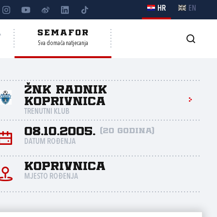
HR
EN
A
SEMAFOR
Sva domaća natjecanja
ŽNK Radnik
Koprivnica
TRENUTNI KLUB
08.10.2005.
(20 godina)
DATUM ROĐENJA
Koprivnica
MJESTO ROĐENJA