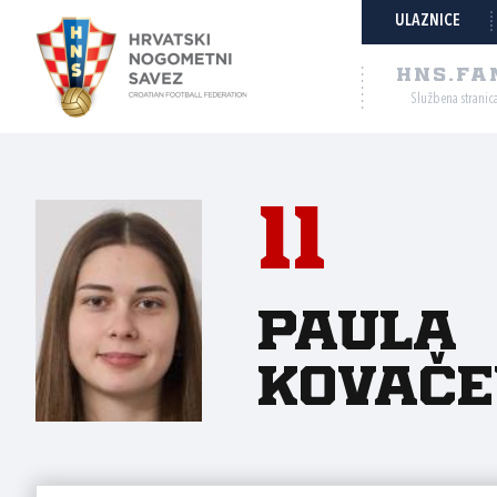
ULAZNICE
HNS.FA
Službena stranic
11
Paula
Kovače