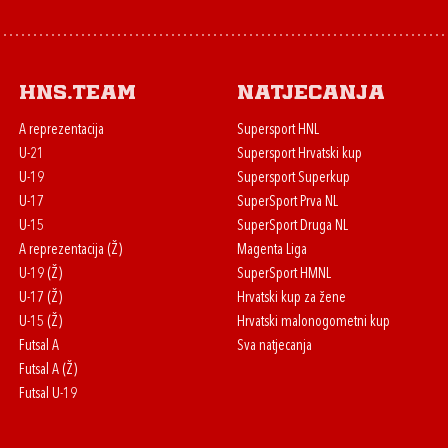
HNS.team
Natjecanja
A reprezentacija
Supersport HNL
U-21
Supersport Hrvatski kup
U-19
Supersport Superkup
U-17
SuperSport Prva NL
U-15
SuperSport Druga NL
A reprezentacija (Ž)
Magenta Liga
U-19 (Ž)
SuperSport HMNL
U-17 (Ž)
Hrvatski kup za žene
U-15 (Ž)
Hrvatski malonogometni kup
Futsal A
Sva natjecanja
Futsal A (Ž)
Futsal U-19