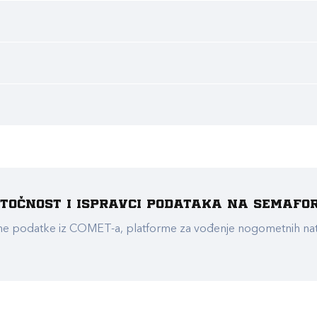
e točnost i ispravci podataka na Semafo
ualne podatke iz COMET-a, platforme za vođenje nogometnih n