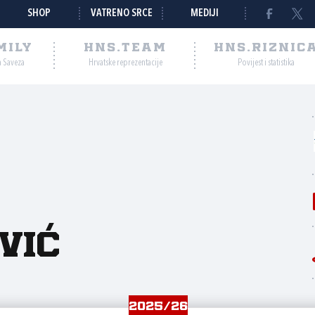
SHOP
VATRENO SRCE
MEDIJI
MILY
HNS.TEAM
HNS.RIZNIC
a Saveza
Hrvatske reprezentacije
Povijest i statistika
vić
2025/26