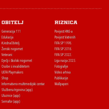
Obitelj
Riznica
Generacija 111
Povijest HNS-a
Edukacija
Povijest Vatrenih
#JednaObitelj
FIFA SP 1998.
Ženski nogomet
FIFA SP 2018.
Veterani
FIFA SP 2022.
Dječji i školski nogomet
Liga nacija 2023.
Osobe s invaliditetom
Fotografije
UEFA Playmakers
Video arhiva
Shop
Publikacije
Informativno-multimedijski centar
Wallpaperi
Službena trgovina (app)
Ulaznice (app)
Semafor (app)