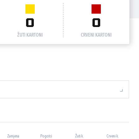
0
0
ŽUTI KARTONI
CRVENI KARTONI
Zamjena
Pogotci
Žuti k.
Crveni k.