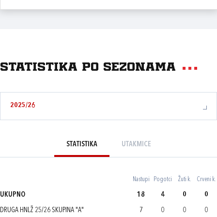
Statistika po sezonama
2025/26
STATISTIKA
UTAKMICE
Nastupi
Pogotci
Žuti k.
Crveni k.
UKUPNO
18
4
0
0
DRUGA HNLŽ 25/26 SKUPINA "A"
7
0
0
0