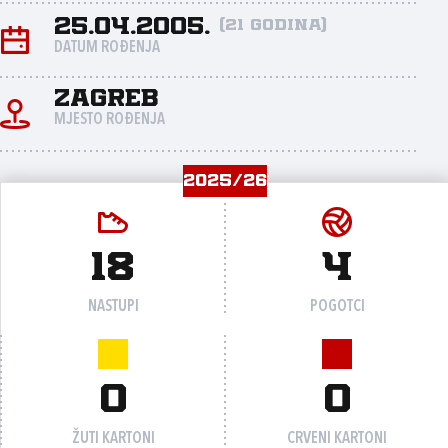
25.04.2005.
(21 godina)
DATUM ROĐENJA
Zagreb
MJESTO ROĐENJA
2025/26
18
4
NASTUPI
POGOTCI
0
0
ŽUTI KARTONI
CRVENI KARTONI