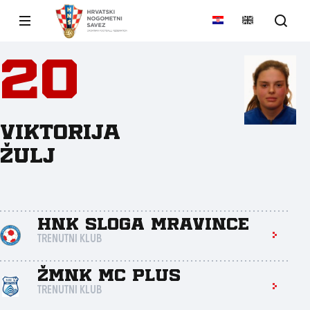
20
Viktorija
Žulj
HNK Sloga Mravince
TRENUTNI KLUB
ŽMNK MC PLUS
TRENUTNI KLUB