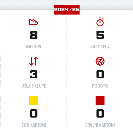
2024/25
8
5
NASTUPI
ZAPOČELA
3
0
UŠLA S KLUPE
POGOTCI
0
0
ŽUTI KARTONI
CRVENI KARTONI