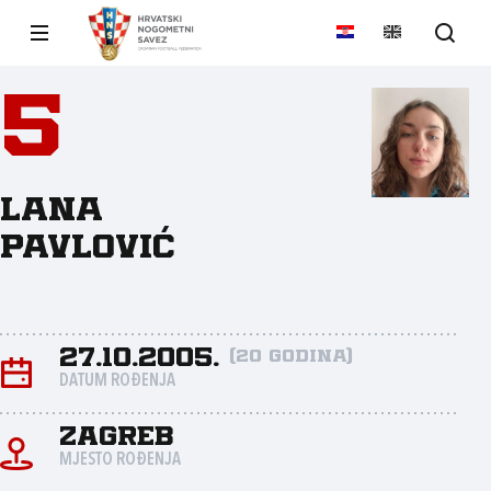
5
Lana
Pavlović
27.10.2005.
(20 godina)
DATUM ROĐENJA
Zagreb
MJESTO ROĐENJA