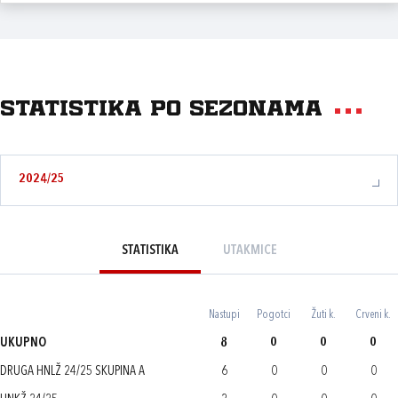
Statistika po sezonama
2024/25
STATISTIKA
UTAKMICE
Nastupi
Pogotci
Žuti k.
Crveni k.
UKUPNO
8
0
0
0
DRUGA HNLŽ 24/25 SKUPINA A
6
0
0
0