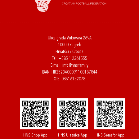
Ulica grada Vukovara 269A
10000 Zagreb
Hrvatska / Croatia
Tel:
+385 1 2361555
E-mail:
info@hns.family
IBAN: HR2523400091100187844
OIB: 08516152078
HNS Shop App
HNS Ulaznice App
HNS Semafor App