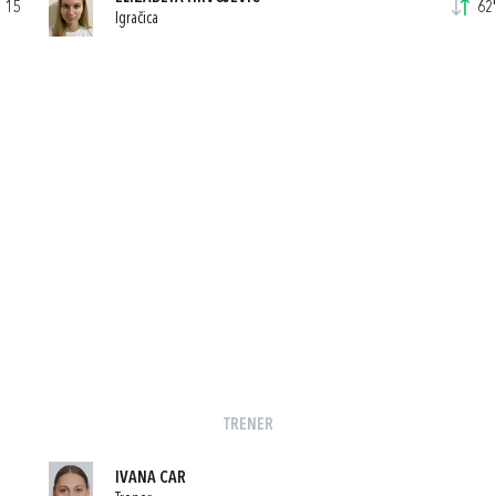
15
62'
Igračica
TRENER
IVANA CAR