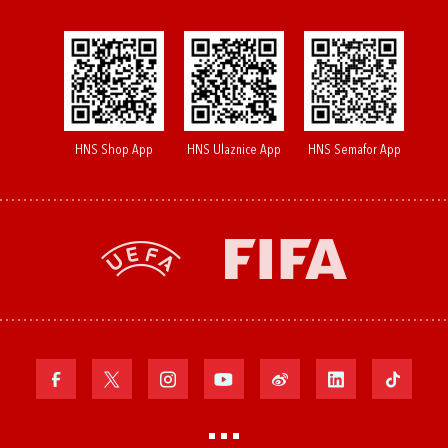
HNS Shop App
HNS Ulaznice App
HNS Semafor App