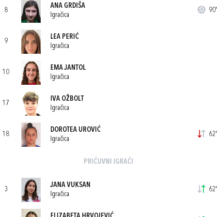
ANA GRDIŠA
8
90'
Igračica
LEA PERIĆ
9
Igračica
EMA JANTOL
10
Igračica
IVA OŽBOLT
17
Igračica
DOROTEA UROVIĆ
18
62'
Igračica
PRIČUVNI IGRAČI
JANA VUKSAN
3
62'
Igračica
ELIZABETA HRVOJEVIĆ