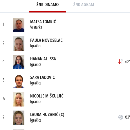
ŽNK DINAMO
ŽNK AGRAM
MATEA TOMKIĆ
1
Vratarka
PAULA NOVOSELAC
2
Igračica
HANAN AL ISSA
4
62'
Igračica
SARA LADOVIĆ
5
Igračica
NICOLLE MIŠKULJIĆ
6
Igračica
LAURA HUZANIĆ
(C)
7
83'
Igračica