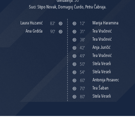
Gledatelja: 50
Suci: Stipo Novak, Domagoj Ćurdo, Petra Čabraja.
Laura Huzanić
Marija Haramina
83'
12'
Ana Grdiša
Tea Vračević
90'
31'
Tea Vračević
38'
Anja Juričić
42'
Tea Vračević
49'
Stela Veseli
50'
Stela Veseli
54'
Antonija Posavec
60'
Tea Šaban
70'
Stela Veseli
80'