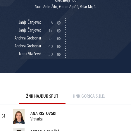
Gledatelja: 80
Suci: Ante Žilić, Goran Agičić, Petar Mijić.
Janja Čanjevac
6'
Janja Čanjevac
17'
Andrea Grebenar
25'
Andrea Grebenar
40'
Ivana Vlajčević
50'
ŽNK HAJDUK SPLIT
HNK GORICA S.D.D.
ANA RISTOVSKI
81
Vratarka