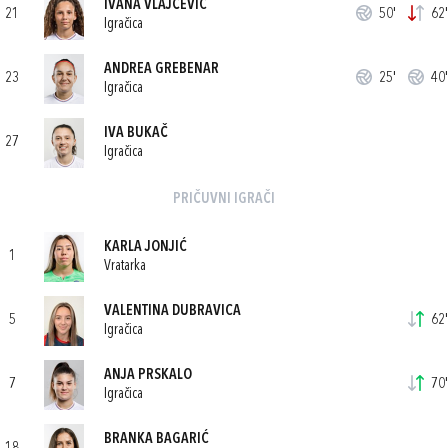
IVANA VLAJČEVIĆ
21
50'
62'
Igračica
ANDREA GREBENAR
23
25'
40'
Igračica
IVA BUKAČ
27
Igračica
PRIČUVNI IGRAČI
KARLA JONJIĆ
1
Vratarka
VALENTINA DUBRAVICA
5
62'
Igračica
ANJA PRSKALO
7
70'
Igračica
BRANKA BAGARIĆ