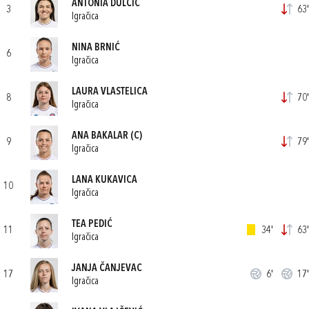
ANTONIA DULČIĆ
3
63'
Igračica
NINA BRNIĆ
6
Igračica
LAURA VLASTELICA
8
70'
Igračica
ANA BAKALAR
(C)
9
79'
Igračica
LANA KUKAVICA
10
Igračica
TEA PEDIĆ
11
34'
63'
Igračica
JANJA ČANJEVAC
17
6'
17'
Igračica