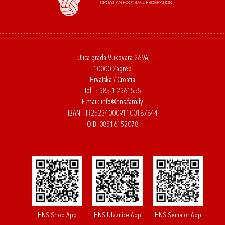
Ulica grada Vukovara 269A
10000 Zagreb
Hrvatska / Croatia
Tel:
+385 1 2361555
E-mail:
info@hns.family
IBAN: HR2523400091100187844
OIB: 08516152078
HNS Shop App
HNS Ulaznice App
HNS Semafor App