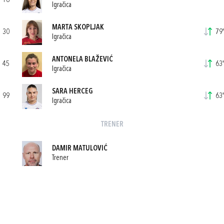
18
Igračica
MARTA SKOPLJAK
30
79'
Igračica
ANTONELA BLAŽEVIĆ
45
63'
Igračica
SARA HERCEG
99
63'
Igračica
TRENER
DAMIR MATULOVIĆ
Trener