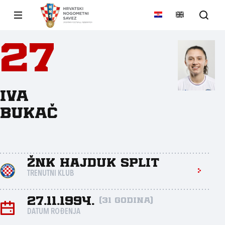
27
Iva
Bukač
ŽNK Hajduk Split
TRENUTNI KLUB
27.11.1994.
(31 godina)
DATUM ROĐENJA