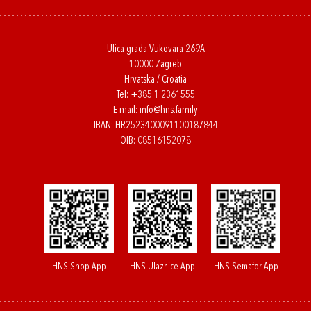
Ulica grada Vukovara 269A
10000 Zagreb
Hrvatska / Croatia
Tel:
+385 1 2361555
E-mail:
info@hns.family
IBAN: HR2523400091100187844
OIB: 08516152078
HNS Shop App
HNS Ulaznice App
HNS Semafor App