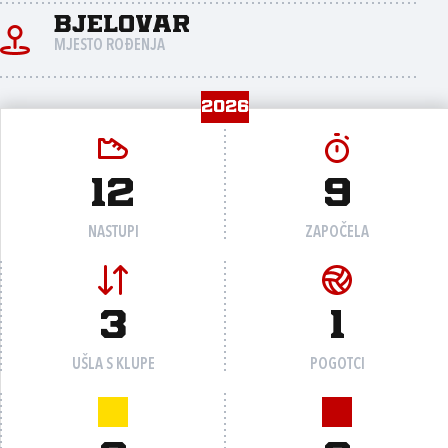
Bjelovar
MJESTO ROĐENJA
2026
12
9
NASTUPI
ZAPOČELA
3
1
UŠLA S KLUPE
POGOTCI