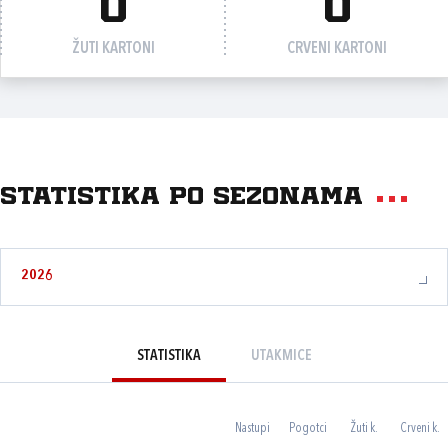
0
0
ŽUTI KARTONI
CRVENI KARTONI
Statistika po sezonama
2026
STATISTIKA
UTAKMICE
Nastupi
Pogotci
Žuti k.
Crveni k.