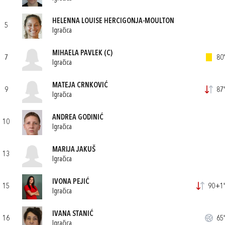
HELENNA LOUISE HERCIGONJA-MOULTON
5
Igračica
MIHAELA PAVLEK
(C)
7
80'
Igračica
MATEJA CRNKOVIĆ
9
87'
Igračica
ANDREA GODINIĆ
10
Igračica
MARIJA JAKUŠ
13
Igračica
IVONA PEJIĆ
15
90+1'
Igračica
IVANA STANIĆ
16
65'
Igračica