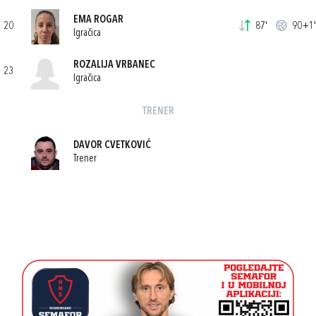
EMA ROGAR
20
87'
90+1'
Igračica
ROZALIJA VRBANEC
23
Igračica
TRENER
DAVOR CVETKOVIĆ
Trener