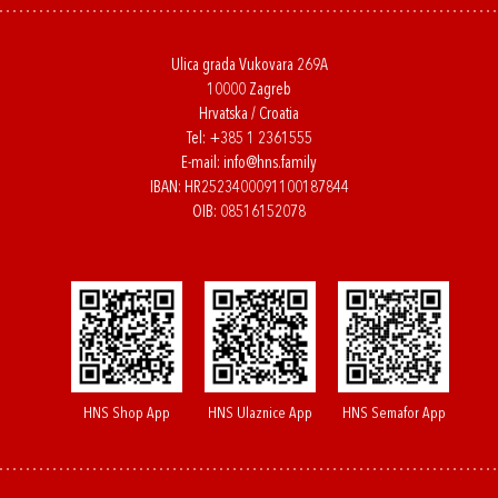
Ulica grada Vukovara 269A
10000 Zagreb
Hrvatska / Croatia
Tel:
+385 1 2361555
E-mail:
info@hns.family
IBAN: HR2523400091100187844
OIB: 08516152078
HNS Shop App
HNS Ulaznice App
HNS Semafor App