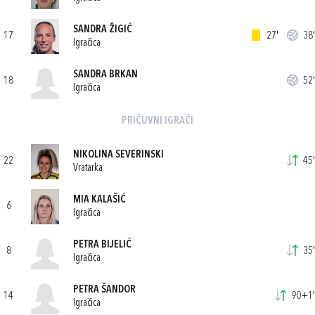
SANDRA ŽIGIĆ
17
27'
38'
Igračica
SANDRA BRKAN
18
52'
Igračica
PRIČUVNI IGRAČI
NIKOLINA SEVERINSKI
22
45'
Vratarka
MIA KALAŠIĆ
6
Igračica
PETRA BIJELIĆ
8
35'
Igračica
PETRA ŠANDOR
14
90+1'
Igračica