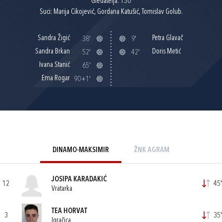
Gledatelja: 150
Suci: Marija Cikojević, Gordana Katušić, Tomislav Golub.
Sandra Žigić
Petra Glavač
38'
9'
Sandra Brkan
Doris Metić
52'
42'
Ivana Stanić
65'
Ema Rogar
90+1'
DINAMO-MAKSIMIR
ŽNK AGRAM
JOSIPA KARADAKIĆ
12
45'
Vratarka
TEA HORVAT
3
35'
Igračica