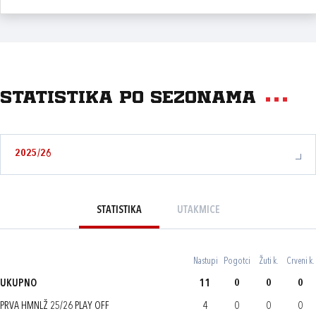
Statistika po sezonama
2025/26
STATISTIKA
UTAKMICE
Nastupi
Pogotci
Žuti k.
Crveni k.
UKUPNO
11
0
0
0
PRVA HMNLŽ 25/26 PLAY OFF
4
0
0
0