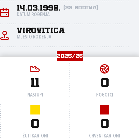
14.03.1998.
(28 godina)
DATUM ROĐENJA
Virovitica
MJESTO ROĐENJA
2025/26
11
0
NASTUPI
POGOTCI
0
0
ŽUTI KARTONI
CRVENI KARTONI