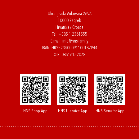
Ulica grada Vukovara 269A
10000 Zagreb
Hrvatska / Croatia
Tel:
+385 1 2361555
E-mail:
info@hns.family
IBAN: HR2523400091100187844
OIB: 08516152078
HNS Shop App
HNS Ulaznice App
HNS Semafor App