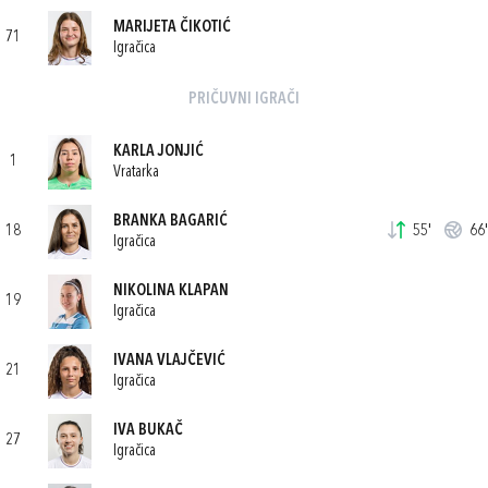
MARIJETA ČIKOTIĆ
71
Igračica
PRIČUVNI IGRAČI
KARLA JONJIĆ
1
Vratarka
BRANKA BAGARIĆ
18
55'
66'
Igračica
NIKOLINA KLAPAN
19
Igračica
IVANA VLAJČEVIĆ
21
Igračica
IVA BUKAČ
27
Igračica