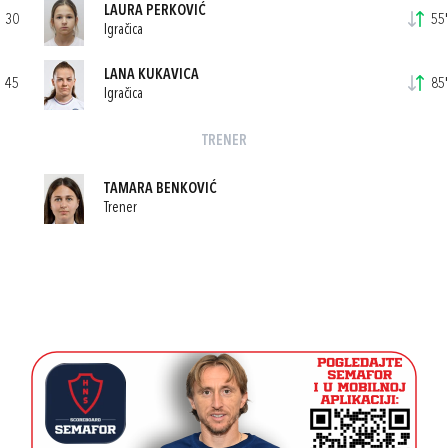
LAURA PERKOVIĆ
30
55'
Igračica
LANA KUKAVICA
45
85'
Igračica
TRENER
TAMARA BENKOVIĆ
Trener