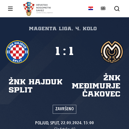
Magenta liga, 4. kolo
1
:
1
ŽNK
ŽNK Hajduk
Međimurje
Split
Čakovec
ZAVRŠENO
POLJUD, SPLIT, 22.09.2024. 15:00