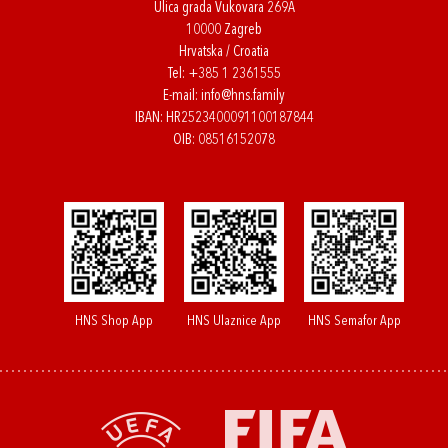
Ulica grada Vukovara 269A
10000 Zagreb
Hrvatska / Croatia
Tel:
+385 1 2361555
E-mail:
info@hns.family
IBAN: HR2523400091100187844
OIB: 08516152078
HNS Shop App
HNS Ulaznice App
HNS Semafor App