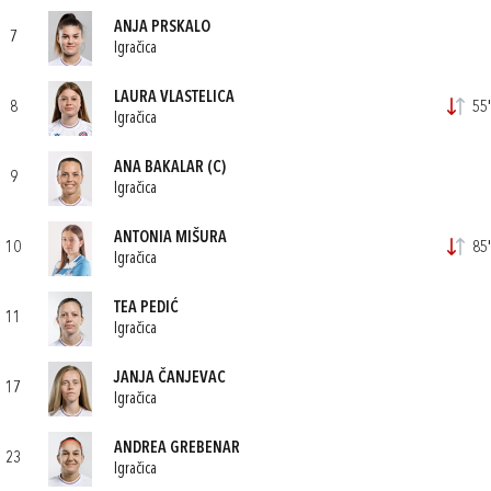
ANJA PRSKALO
7
Igračica
LAURA VLASTELICA
8
55'
Igračica
ANA BAKALAR
(C)
9
Igračica
ANTONIA MIŠURA
10
85'
Igračica
TEA PEDIĆ
11
Igračica
JANJA ČANJEVAC
17
Igračica
ANDREA GREBENAR
23
Igračica