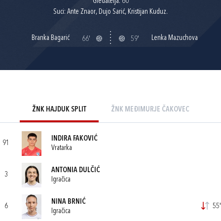
Gledatelja: 60
Suci: Ante Znaor, Dujo Sarić, Kristijan Kuduz.
Branka Bagarić
Lenka Mazuchova
66'
59'
ŽNK HAJDUK SPLIT
ŽNK MEĐIMURJE ČAKOVEC
INDIRA FAKOVIĆ
91
Vratarka
ANTONIA DULČIĆ
3
Igračica
NINA BRNIĆ
6
55'
Igračica