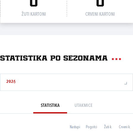
0
0
ŽUTI KARTONI
CRVENI KARTONI
Statistika po sezonama
2026
STATISTIKA
UTAKMICE
Nastupi
Pogotci
Žuti k.
Crveni k.