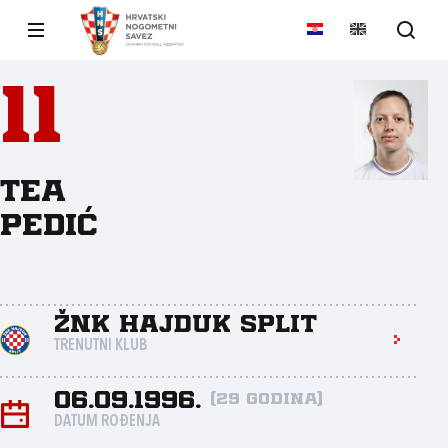
11
Tea
Pedić
ŽNK Hajduk Split
TRENUTNI KLUB
06.09.1996.
(29 godina)
DATUM ROĐENJA