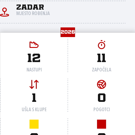
Zadar
MJESTO ROĐENJA
2026
12
11
NASTUPI
ZAPOČELA
1
0
UŠLA S KLUPE
POGOTCI