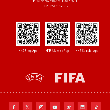
IBAN: HR2523400091100187844
OIB: 08516152078
HNS Shop App
HNS Ulaznice App
HNS Semafor App