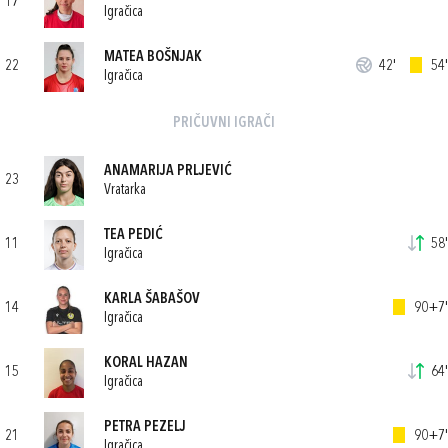
17
Igračica
MATEA BOŠNJAK
22
42'
54'
Igračica
PRIČUVNI IGRAČI
ANAMARIJA PRLJEVIĆ
23
Vratarka
TEA PEDIĆ
11
58'
Igračica
KARLA ŠABAŠOV
14
90+7'
Igračica
KORAL HAZAN
15
64'
Igračica
PETRA PEZELJ
21
90+7'
Igračica