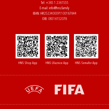
Tel:
+385 1 2361555
E-mail:
info@hns.family
IBAN: HR2523400091100187844
OIB: 08516152078
HNS Shop App
HNS Ulaznice App
HNS Semafor App