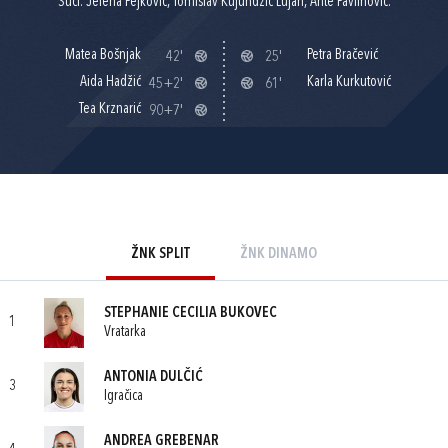
Suci: Jelena Pejković, Tomislav Kujundžić Lujan, Ante Pavlinović.
Matea Bošnjak
Petra Bračević
42'
25'
Aida Hadžić
Karla Kurkutović
45+2'
61'
Tea Krznarić
90+7'
ŽNK SPLIT
ŽNK DINAMO
STEPHANIE CECILIA BUKOVEC
1
Vratarka
ANTONIA DULČIĆ
3
Igračica
ANDREA GREBENAR