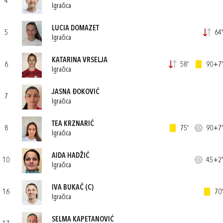
4
Igračica
LUCIA DOMAZET
5
64'
Igračica
KATARINA VRSELJA
6
58'
90+7'
Igračica
JASNA ĐOKOVIĆ
7
Igračica
TEA KRZNARIĆ
8
75'
90+7'
Igračica
AIDA HADŽIĆ
10
45+2'
Igračica
IVA BUKAČ
(C)
16
70'
Igračica
SELMA KAPETANOVIĆ