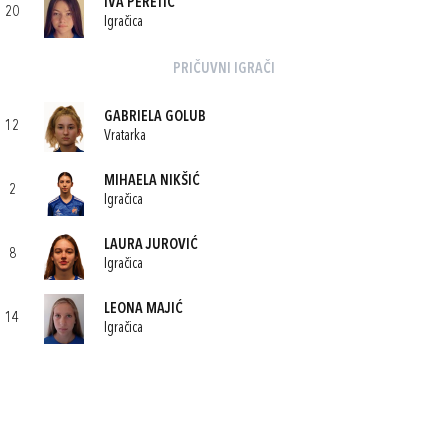
IVA PERETIĆ
20
Igračica
PRIČUVNI IGRAČI
GABRIELA GOLUB
12
Vratarka
MIHAELA NIKŠIĆ
2
Igračica
LAURA JUROVIĆ
8
Igračica
LEONA MAJIĆ
14
Igračica