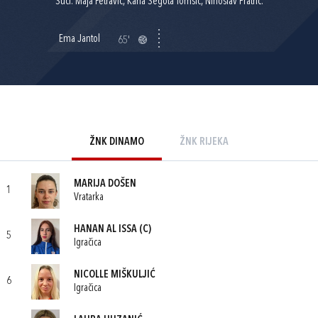
Suci: Maja Petravić, Karla Šegota Tomšić, Ninoslav Fratrić.
Ema Jantol
65'
ŽNK DINAMO
ŽNK RIJEKA
MARIJA DOŠEN
1
Vratarka
HANAN AL ISSA
(C)
5
Igračica
NICOLLE MIŠKULJIĆ
6
Igračica