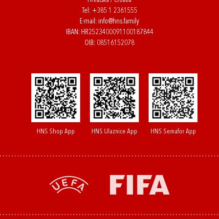
Hrvatska / Croatia
Tel:
+385 1 2361555
E-mail:
info@hns.family
IBAN: HR2523400091100187844
OIB: 08516152078
HNS Shop App
HNS Ulaznice App
HNS Semafor App