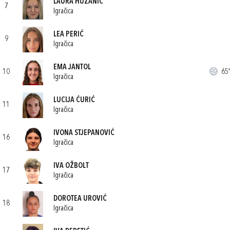
LAURA HUZANIĆ
7
Igračica
LEA PERIĆ
9
Igračica
EMA JANTOL
10
65'
Igračica
LUCIJA ĆURIĆ
11
Igračica
IVONA STJEPANOVIĆ
16
Igračica
IVA OŽBOLT
17
Igračica
DOROTEA UROVIĆ
18
Igračica