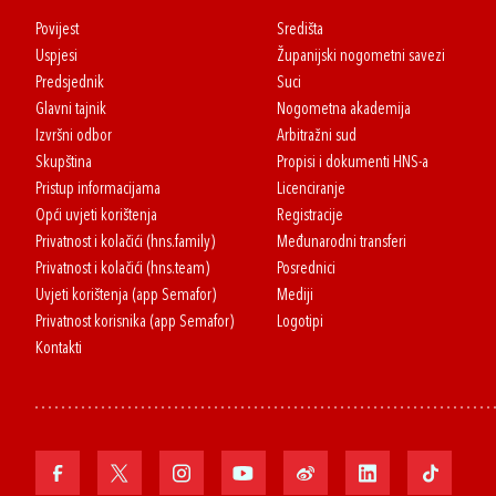
Povijest
Središta
Uspjesi
Županijski nogometni savezi
Predsjednik
Suci
Glavni tajnik
Nogometna akademija
Izvršni odbor
Arbitražni sud
Skupština
Propisi i dokumenti HNS-a
Pristup informacijama
Licenciranje
Opći uvjeti korištenja
Registracije
Privatnost i kolačići (hns.family)
Međunarodni transferi
Privatnost i kolačići (hns.team)
Posrednici
Uvjeti korištenja (app Semafor)
Mediji
Privatnost korisnika (app Semafor)
Logotipi
Kontakti