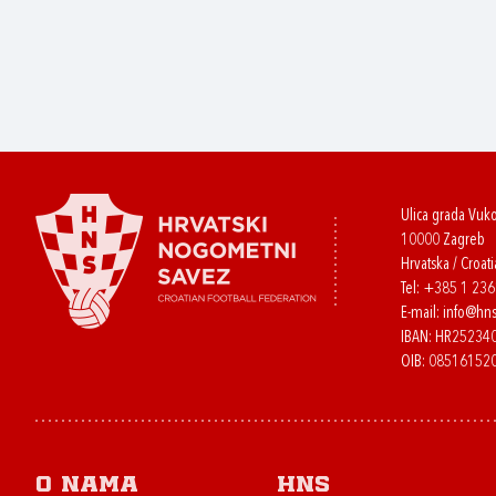
Ulica grada Vuk
10000 Zagreb
Hrvatska / Croati
Tel:
+385 1 23
E-mail:
info@hns
IBAN: HR2523
OIB: 08516152
O nama
HNS