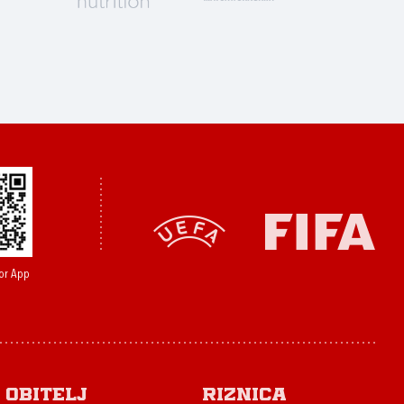
or App
Obitelj
Riznica