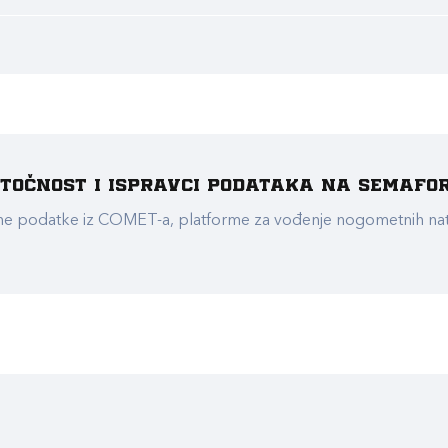
e točnost i ispravci podataka na Semafo
ualne podatke iz COMET-a, platforme za vođenje nogometnih n