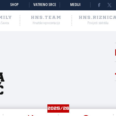
SHOP
VATRENO SRCE
MEDIJI
MILY
HNS.TEAM
HNS.RIZNIC
a Saveza
Hrvatske reprezentacije
Povijest i statistika
a
ć
2025/26