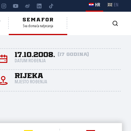
HR
EN
A
SEMAFOR
Sva domaća natjecanja
17.10.2008.
(17 godina)
DATUM ROĐENJA
Rijeka
MJESTO ROĐENJA