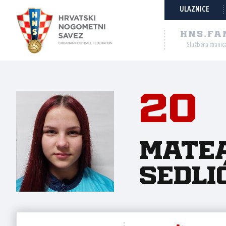
ULAZNICE
HNS.FA
Službena stranic
20
Mate
Sedli