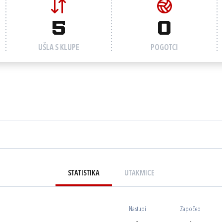
5
0
UŠLA S KLUPE
POGOTCI
STATISTIKA
UTAKMICE
Nastupi
Započeo