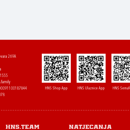
ovara 269A
a
61555
.family
HNS Shop App
HNS Ulaznice App
HNS Semaf
400091100187844
078
HNS.team
Natjecanja