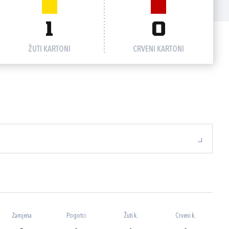
1
0
ŽUTI KARTONI
CRVENI KARTONI
Zamjena
Pogotci
Žuti k.
Crveni k.