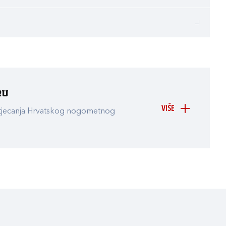
ru
VIŠE
atjecanja Hrvatskog nogometnog