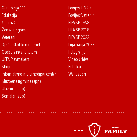
Generacija 111
Povijest HNS-a
Edukacija
Povijest Vatrenih
#JednaObitelj
FIFA SP 1998.
Ženski nogomet
FIFA SP 2018.
Veterani
FIFA SP 2022.
Dječji i školski nogomet
Liga nacija 2023.
Osobe s invaliditetom
Fotografije
UEFA Playmakers
Video arhiva
Shop
Publikacije
Informativno-multimedijski centar
Wallpaperi
Službena trgovina (app)
Ulaznice (app)
Semafor (app)