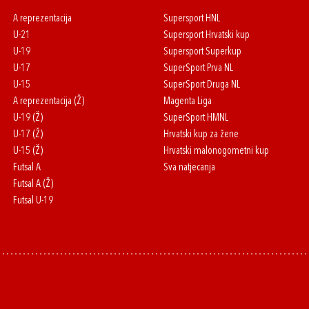
A reprezentacija
Supersport HNL
U-21
Supersport Hrvatski kup
U-19
Supersport Superkup
U-17
SuperSport Prva NL
U-15
SuperSport Druga NL
A reprezentacija (Ž)
Magenta Liga
U-19 (Ž)
SuperSport HMNL
U-17 (Ž)
Hrvatski kup za žene
U-15 (Ž)
Hrvatski malonogometni kup
Futsal A
Sva natjecanja
Futsal A (Ž)
Futsal U-19