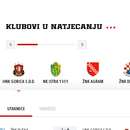
Klubovi u natjecanju
HNK GORICA S.D.D.
NK ISTRA 1961
ŽNK AGRAM
ŽNK D
UTAKMICE
IGRAČICE