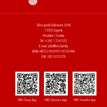
Ulica grada Vukovara 269A
10000 Zagreb
Hrvatska / Croatia
Tel:
+385 1 2361555
E-mail:
info@hns.family
IBAN: HR2523400091100187844
OIB: 08516152078
HNS Shop App
HNS Ulaznice App
HNS Semafor App