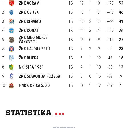
1
ŽNK AGRAM
18
17
1
0
+78
52
2
ŽNK OSIJEK
18
15
1
2
+43
46
3
ŽNK DINAMO
18
13
2
3
+44
41
4
ŽNK DONAT
18
11
3
4
+29
36
ŽNK MEĐIMURJE
5
18
9
0
9
+15
27
ČAKOVEC
6
ŽNK HAJDUK SPLIT
18
7
2
9
-9
23
7
ŽNK RIJEKA
18
5
1
12
-42
16
8
NK ISTRA 1961
18
4
1
13
-36
13
9
ŽNK SLAVONIJA POŽEGA
18
3
0
15
-53
9
10
HNK GORICA S.D.D.
18
0
1
17
-69
1
Statistika