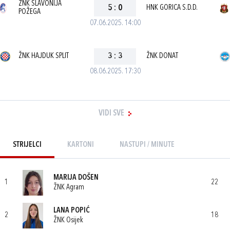
ŽNK SLAVONIJA
5
:
0
HNK GORICA S.D.D.
POŽEGA
07.06.2025. 14:00
ŽNK HAJDUK SPLIT
3
:
3
ŽNK DONAT
08.06.2025. 17:30
VIDI SVE
STRIJELCI
KARTONI
NASTUPI / MINUTE
MARIJA DOŠEN
1
22
ŽNK Agram
LANA POPIĆ
2
18
ŽNK Osijek