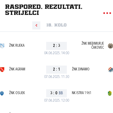
Raspored, rezultati,
strijelci
18. kolo
ŽNK MEĐIMURJE
ŽNK RIJEKA
2
:
3
ČAKOVEC
04.06.2025. 14:00
ŽNK AGRAM
2
:
1
ŽNK DINAMO
07.06.2025. 11:30
ŽNK OSIJEK
3
:
0
BB
NK ISTRA 1961
07.06.2025. 12:00