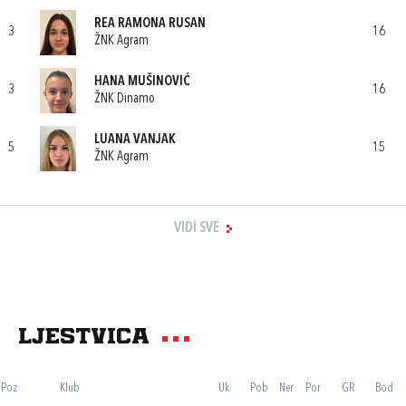
REA RAMONA RUSAN
3
16
ŽNK Agram
HANA MUŠINOVIĆ
3
16
ŽNK Dinamo
LUANA VANJAK
5
15
ŽNK Agram
VIDI SVE
Ljestvica
Poz
Klub
Uk
Pob
Ner
Por
GR
Bod