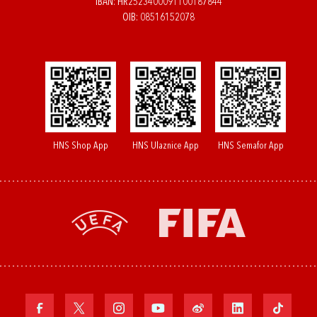
IBAN: HR2523400091100187844
OIB: 08516152078
HNS Shop App
HNS Ulaznice App
HNS Semafor App