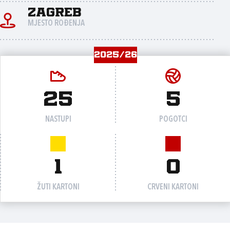
Zagreb
MJESTO ROĐENJA
2025/26
25
5
NASTUPI
POGOTCI
1
0
ŽUTI KARTONI
CRVENI KARTONI