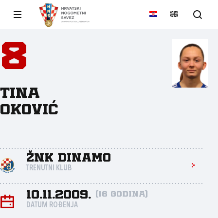
8
Tina
Oković
ŽNK Dinamo
TRENUTNI KLUB
10.11.2009.
(16 godina)
DATUM ROĐENJA