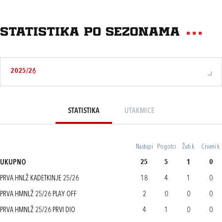
Statistika po sezonama
2025/26
STATISTIKA
UTAKMICE
Nastupi
Pogotci
Žuti k.
Crveni k.
UKUPNO
25
5
1
0
PRVA HNLŽ KADETKINJE 25/26
18
4
1
0
PRVA HMNLŽ 25/26 PLAY OFF
2
0
0
0
PRVA HMNLŽ 25/26 PRVI DIO
4
1
0
0