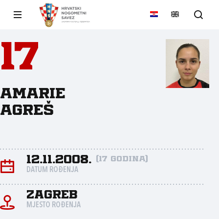
17
Amarie
Agreš
12.11.2008.
(17 godina)
DATUM ROĐENJA
Zagreb
MJESTO ROĐENJA