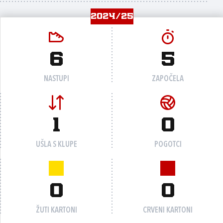
2024/25
6
5
NASTUPI
ZAPOČELA
1
0
UŠLA S KLUPE
POGOTCI
0
0
ŽUTI KARTONI
CRVENI KARTONI