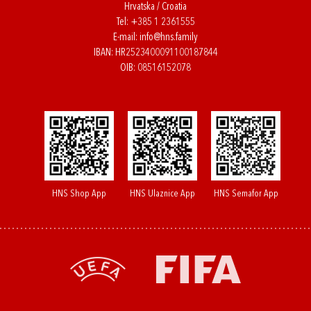
Hrvatska / Croatia
Tel:
+385 1 2361555
E-mail:
info@hns.family
IBAN: HR2523400091100187844
OIB: 08516152078
HNS Shop App
HNS Ulaznice App
HNS Semafor App