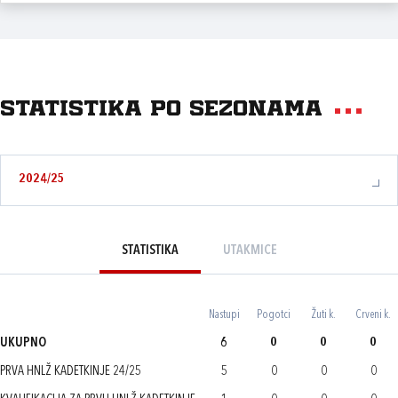
Statistika po sezonama
2024/25
STATISTIKA
UTAKMICE
Nastupi
Pogotci
Žuti k.
Crveni k.
UKUPNO
6
0
0
0
PRVA HNLŽ KADETKINJE 24/25
5
0
0
0