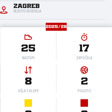
Zagreb
MJESTO ROĐENJA
2025/26
25
17
NASTUPI
ZAPOČELA
8
2
UŠLA S KLUPE
POGOTCI