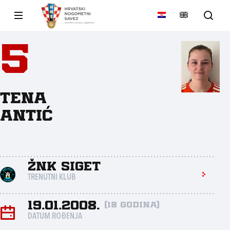
5
Tena
Antić
ŽNK Siget
TRENUTNI KLUB
19.01.2008.
(18 godina)
DATUM ROĐENJA