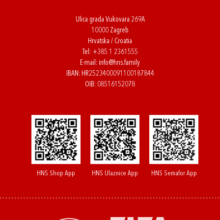
Ulica grada Vukovara 269A
10000 Zagreb
Hrvatska / Croatia
Tel:
+385 1 2361555
E-mail:
info@hns.family
IBAN: HR2523400091100187844
OIB: 08516152078
HNS Shop App
HNS Ulaznice App
HNS Semafor App