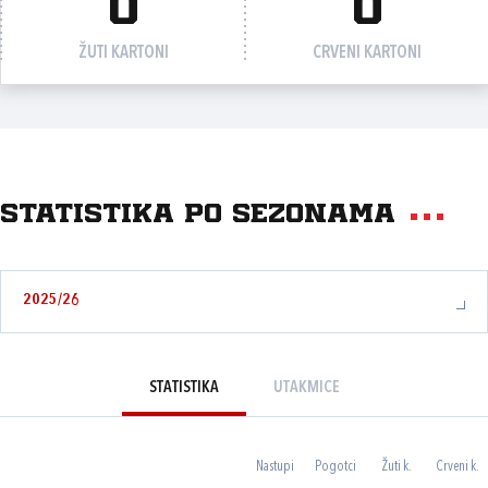
0
0
ŽUTI KARTONI
CRVENI KARTONI
Statistika po sezonama
2025/26
STATISTIKA
UTAKMICE
Nastupi
Pogotci
Žuti k.
Crveni k.