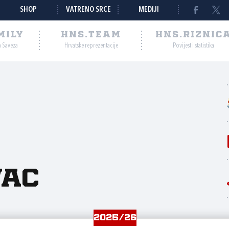
SHOP
VATRENO SRCE
MEDIJI
MILY
HNS.TEAM
HNS.RIZNIC
a Saveza
Hrvatske reprezentacije
Povijest i statistika
vac
2025/26