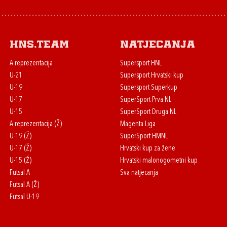
HNS.team
Natjecanja
A reprezentacija
Supersport HNL
U-21
Supersport Hrvatski kup
U-19
Supersport Superkup
U-17
SuperSport Prva NL
U-15
SuperSport Druga NL
A reprezentacija (Ž)
Magenta Liga
U-19 (Ž)
SuperSport HMNL
U-17 (Ž)
Hrvatski kup za žene
U-15 (Ž)
Hrvatski malonogometni kup
Futsal A
Sva natjecanja
Futsal A (Ž)
Futsal U-19