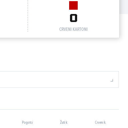
0
CRVENI KARTONI
Pogotci
Žuti k.
Crveni k.