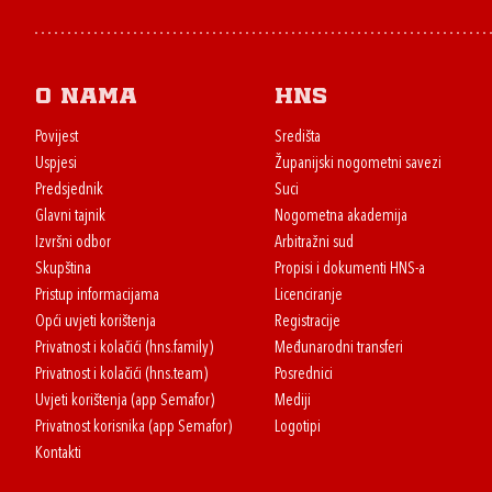
O nama
HNS
Povijest
Središta
Uspjesi
Županijski nogometni savezi
Predsjednik
Suci
Glavni tajnik
Nogometna akademija
Izvršni odbor
Arbitražni sud
Skupština
Propisi i dokumenti HNS-a
Pristup informacijama
Licenciranje
Opći uvjeti korištenja
Registracije
Privatnost i kolačići (hns.family)
Međunarodni transferi
Privatnost i kolačići (hns.team)
Posrednici
Uvjeti korištenja (app Semafor)
Mediji
Privatnost korisnika (app Semafor)
Logotipi
Kontakti