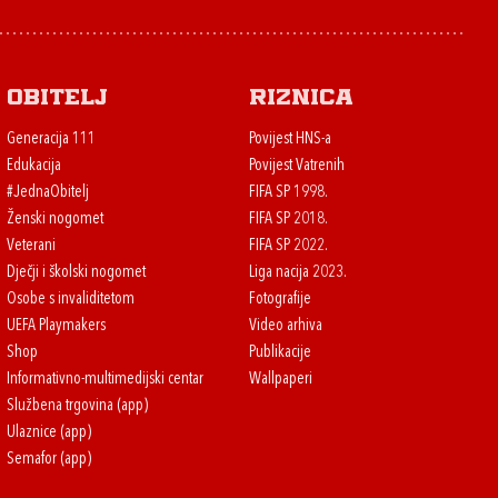
Obitelj
Riznica
Generacija 111
Povijest HNS-a
Edukacija
Povijest Vatrenih
#JednaObitelj
FIFA SP 1998.
Ženski nogomet
FIFA SP 2018.
Veterani
FIFA SP 2022.
Dječji i školski nogomet
Liga nacija 2023.
Osobe s invaliditetom
Fotografije
UEFA Playmakers
Video arhiva
Shop
Publikacije
Informativno-multimedijski centar
Wallpaperi
Službena trgovina (app)
Ulaznice (app)
Semafor (app)