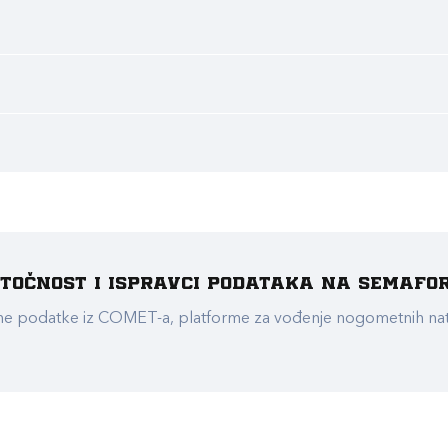
e točnost i ispravci podataka na Semafo
ualne podatke iz COMET-a, platforme za vođenje nogometnih n