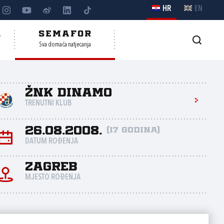
HR
EN
A
SEMAFOR
Sva domaća natjecanja
ŽNK Dinamo
TRENUTNI KLUB
26.08.2008.
(17 godina)
DATUM ROĐENJA
Zagreb
MJESTO ROĐENJA