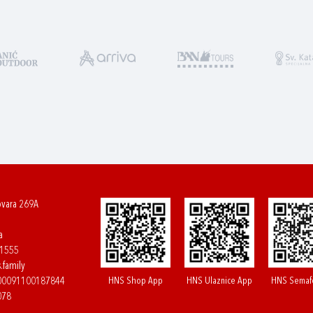
ovara 269A
a
61555
.family
HNS Shop App
HNS Ulaznice App
HNS Semaf
400091100187844
078