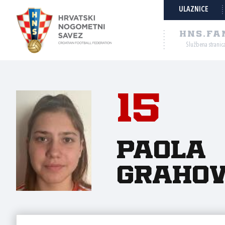
ULAZNICE
HNS.FA
Službena stranic
15
Paola
Graho