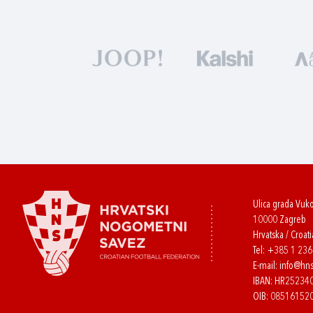
Ulica grada Vuk
10000 Zagreb
Hrvatska / Croati
Tel:
+385 1 23
E-mail:
info@hns
IBAN: HR2523
OIB: 08516152