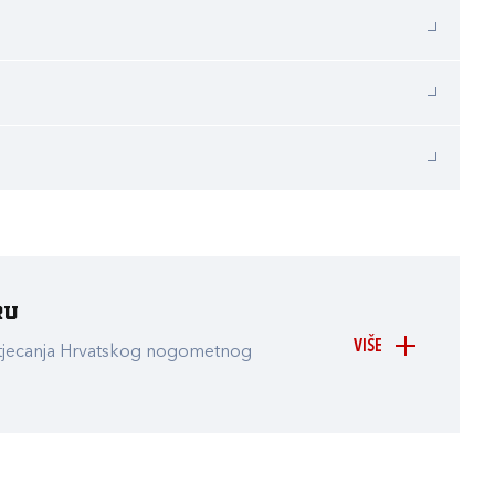
ru
VIŠE
atjecanja Hrvatskog nogometnog