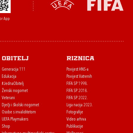
or App
Obitelj
Riznica
Generacija 111
Povijest HNS-a
Edukacija
Povijest Vatrenih
#JednaObitelj
FIFA SP 1998.
Ženski nogomet
FIFA SP 2018.
Veterani
FIFA SP 2022.
Dječji i školski nogomet
Liga nacija 2023.
Osobe s invaliditetom
Fotografije
UEFA Playmakers
Video arhiva
Shop
Publikacije