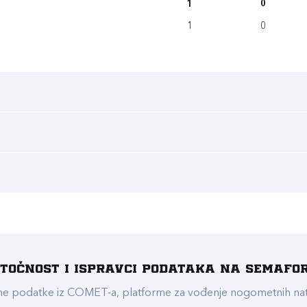
1
0
1
0
e točnost i ispravci podataka na Semafo
ualne podatke iz COMET-a, platforme za vođenje nogometnih n