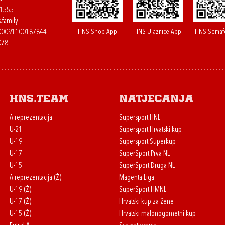
61555
.family
HNS Shop App
HNS Ulaznice App
HNS Semaf
400091100187844
078
HNS.team
Natjecanja
A reprezentacija
Supersport HNL
U-21
Supersport Hrvatski kup
U-19
Supersport Superkup
U-17
SuperSport Prva NL
U-15
SuperSport Druga NL
A reprezentacija (Ž)
Magenta Liga
U-19 (Ž)
SuperSport HMNL
U-17 (Ž)
Hrvatski kup za žene
U-15 (Ž)
Hrvatski malonogometni kup