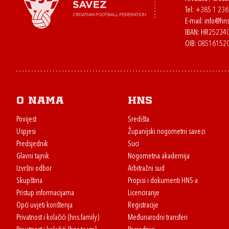
Tel:
+385 1 23
E-mail:
info@hns
IBAN: HR2523
OIB: 08516152
O nama
HNS
Povijest
Središta
Uspjesi
Županijski nogometni savezi
Predsjednik
Suci
Glavni tajnik
Nogometna akademija
Izvršni odbor
Arbitražni sud
Skupština
Propisi i dokumenti HNS-a
Pristup informacijama
Licenciranje
Opći uvjeti korištenja
Registracije
Privatnost i kolačići (hns.family)
Međunarodni transferi