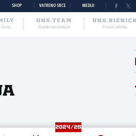
SHOP
VATRENO SRCE
MEDIJI
MILY
HNS.TEAM
HNS.RIZNIC
a Saveza
Hrvatske reprezentacije
Povijest i statistika
ja
2024/25