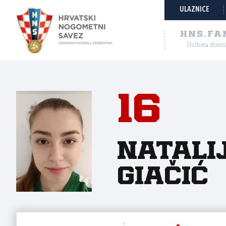
ULAZNICE
HNS.FA
Službena stranic
16
Natali
Giačić