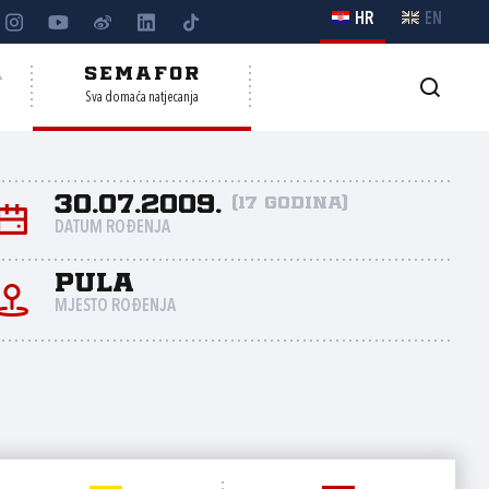
HR
EN
A
SEMAFOR
Sva domaća natjecanja
30.07.2009.
(17 godina)
DATUM ROĐENJA
Pula
MJESTO ROĐENJA