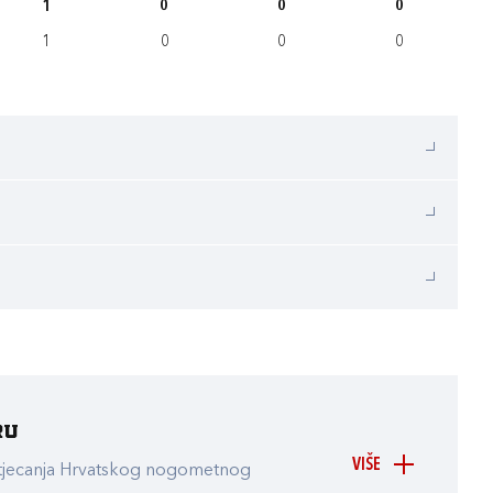
1
0
0
0
1
0
0
0
ru
VIŠE
atjecanja Hrvatskog nogometnog