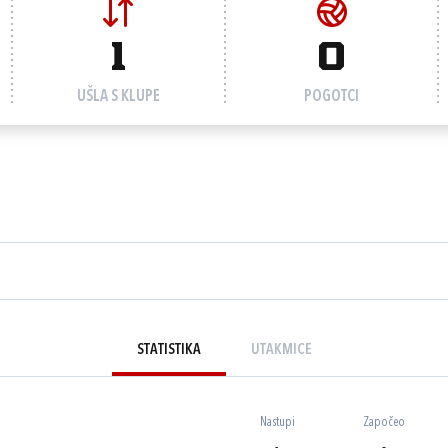
1
0
UŠLA S KLUPE
POGOTCI
STATISTIKA
UTAKMICE
Nastupi
Započeo