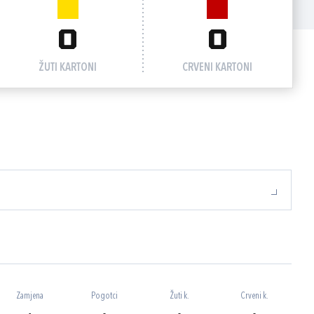
0
0
ŽUTI KARTONI
CRVENI KARTONI
Zamjena
Pogotci
Žuti k.
Crveni k.