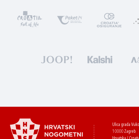
Ulica grada Vuk
10000 Zagreb
Hrvatska / Croati