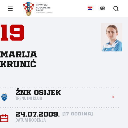
19
Marija
Krunić
ŽNK Osijek
TRENUTNI KLUB
24.07.2009.
(17 godina)
DATUM ROĐENJA