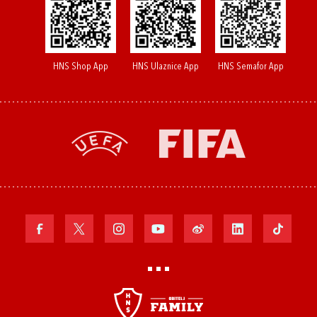
HNS Shop App
HNS Ulaznice App
HNS Semafor App