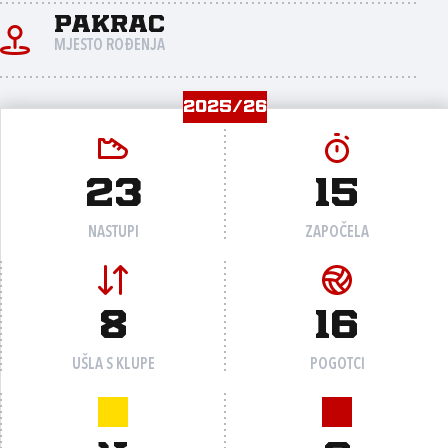
Pakrac
MJESTO ROĐENJA
2025/26
23
15
NASTUPI
ZAPOČELA
8
16
UŠLA S KLUPE
POGOTCI