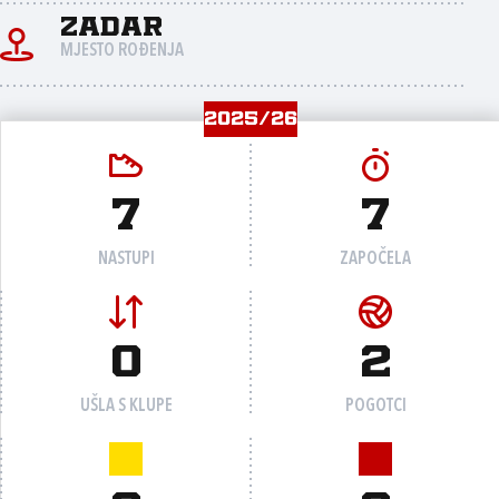
Zadar
MJESTO ROĐENJA
2025/26
7
7
NASTUPI
ZAPOČELA
0
2
UŠLA S KLUPE
POGOTCI