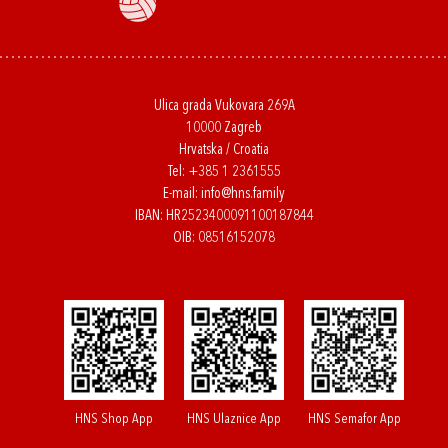
Ulica grada Vukovara 269A
10000 Zagreb
Hrvatska / Croatia
Tel:
+385 1 2361555
E-mail:
info@hns.family
IBAN: HR2523400091100187844
OIB: 08516152078
HNS Shop App
HNS Ulaznice App
HNS Semafor App