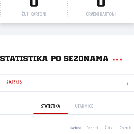
0
0
ŽUTI KARTONI
CRVENI KARTONI
Statistika po sezonama
2025/26
STATISTIKA
UTAKMICE
Nastupi
Pogotci
Žuti k.
Crveni k.