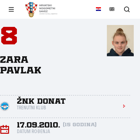
8
Zara
Pavlak
ŽNK Donat
TRENUTNI KLUB
17.09.2010.
(15 godina)
DATUM ROĐENJA