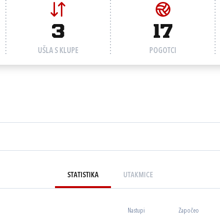
3
17
UŠLA S KLUPE
POGOTCI
STATISTIKA
UTAKMICE
Nastupi
Započeo