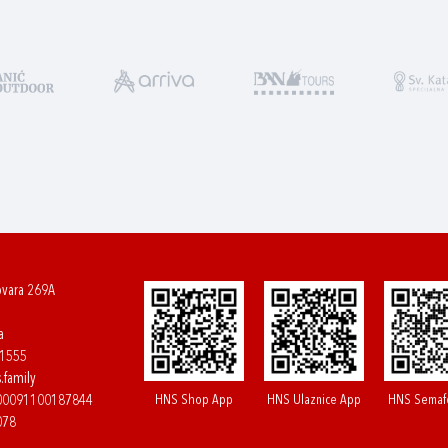
ovara 269A
a
61555
.family
HNS Shop App
HNS Ulaznice App
HNS Semaf
400091100187844
078