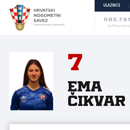
ULAZNICE
HNS.FA
Službena stranic
7
Ema
Čikvar