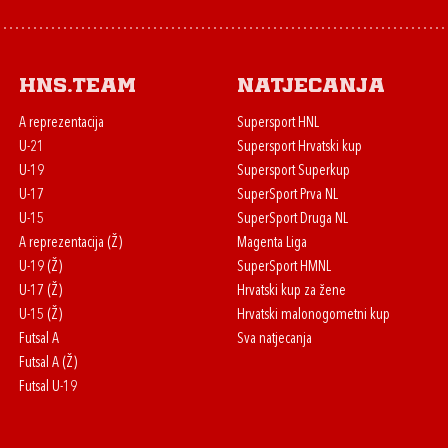
HNS.team
Natjecanja
A reprezentacija
Supersport HNL
U-21
Supersport Hrvatski kup
U-19
Supersport Superkup
U-17
SuperSport Prva NL
U-15
SuperSport Druga NL
A reprezentacija (Ž)
Magenta Liga
U-19 (Ž)
SuperSport HMNL
U-17 (Ž)
Hrvatski kup za žene
U-15 (Ž)
Hrvatski malonogometni kup
Futsal A
Sva natjecanja
Futsal A (Ž)
Futsal U-19