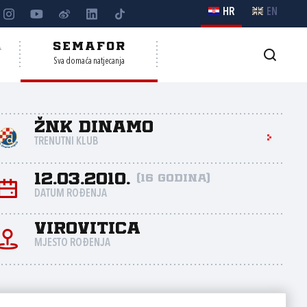
HR
EN
A
SEMAFOR
Sva domaća natjecanja
ŽNK Dinamo
TRENUTNI KLUB
12.03.2010.
(16 godina)
DATUM ROĐENJA
Virovitica
MJESTO ROĐENJA