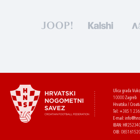
Ulica grada Vuk
10000 Zagreb
Hrvatska / Croati
Tel:
+385 1 23
E-mail:
info@hns
IBAN: HR2523
OIB: 08516152