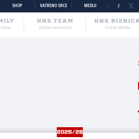
SHOP
VATRENO SRCE
MEDIJI
MILY
HNS.TEAM
HNS.RIZNIC
a Saveza
Hrvatske reprezentacije
Povijest i statistika
2025/26