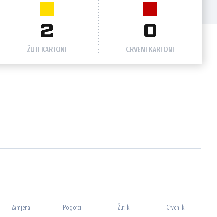
2
0
ŽUTI KARTONI
CRVENI KARTONI
Zamjena
Pogotci
Žuti k.
Crveni k.