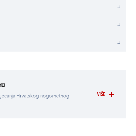
ru
VIŠE
atjecanja Hrvatskog nogometnog