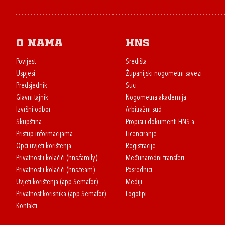
O nama
HNS
Povijest
Središta
Uspjesi
Županijski nogometni savezi
Predsjednik
Suci
Glavni tajnik
Nogometna akademija
Izvršni odbor
Arbitražni sud
Skupština
Propisi i dokumenti HNS-a
Pristup informacijama
Licenciranje
Opći uvjeti korištenja
Registracije
Privatnost i kolačići (hns.family)
Međunarodni transferi
Privatnost i kolačići (hns.team)
Posrednici
Uvjeti korištenja (app Semafor)
Mediji
Privatnost korisnika (app Semafor)
Logotipi
Kontakti