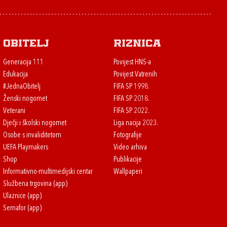
Obitelj
Riznica
Generacija 111
Povijest HNS-a
Edukacija
Povijest Vatrenih
#JednaObitelj
FIFA SP 1998.
Ženski nogomet
FIFA SP 2018.
Veterani
FIFA SP 2022.
Dječji i školski nogomet
Liga nacija 2023.
Osobe s invaliditetom
Fotografije
UEFA Playmakers
Video arhiva
Shop
Publikacije
Informativno-multimedijski centar
Wallpaperi
Službena trgovina (app)
Ulaznice (app)
Semafor (app)