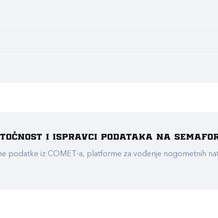
e točnost i ispravci podataka na Semafo
ualne podatke iz COMET-a, platforme za vođenje nogometnih n