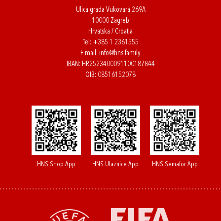
Ulica grada Vukovara 269A
10000 Zagreb
Hrvatska / Croatia
Tel:
+385 1 2361555
E-mail:
info@hns.family
IBAN: HR2523400091100187844
OIB: 08516152078
HNS Shop App
HNS Ulaznice App
HNS Semafor App