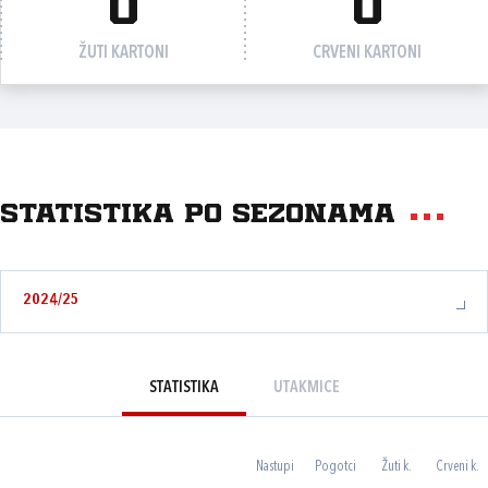
0
0
ŽUTI KARTONI
CRVENI KARTONI
Statistika po sezonama
2024/25
STATISTIKA
UTAKMICE
Nastupi
Pogotci
Žuti k.
Crveni k.