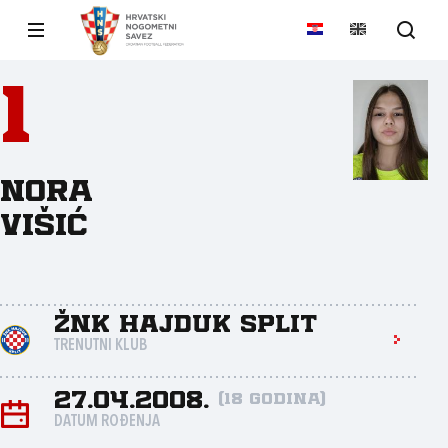
1
Nora
Višić
ŽNK Hajduk Split
TRENUTNI KLUB
27.04.2008.
(18 godina)
DATUM ROĐENJA