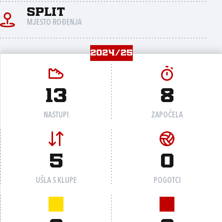
Split
MJESTO ROĐENJA
2024/25
13
8
NASTUPI
ZAPOČELA
5
0
UŠLA S KLUPE
POGOTCI