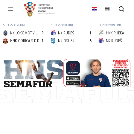
SUPERSPORT HNL
SUPERSPORT HNL
SUPERSPORT HNL
NK LOKOMOTIVA (Z)
3
NK RUDEŠ
1
HNK RIJEKA
HNK GORICA S.D.D.
1
NK OSIJEK
6
NK RUDEŠ
semafor
SEMAFO