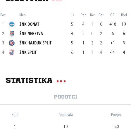
Poz
Klub
Uk
Pob
Ner
Por
GR
Bod
1
ŽNK DONAT
5
4
1
0
+18
13
2
ŽNK NERETVA
4
2
0
2
-5
6
3
ŽNK HAJDUK SPLIT
5
1
2
2
+1
5
4
ŽNK SPLIT
6
1
1
4
-14
4
Statistika
Pogotci
Kolo
Pogodaka
Prosjek
1
10
5,0