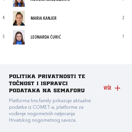
4
2
MARIA KANJER
5
1
LEONARDA ĆURIĆ
Politika privatnosti te
točnost i ispravci
VIŠE
podataka na Semaforu
Platforma hns.family prikazuje aktualne
podatke iz COMET-a, platforme za
vođenje nogometnih natjecanja
Hrvatskog nogometnog saveza.