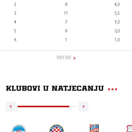
2
8
4,0
3
11
5,5
4
7
7,0
5
6
3,0
6
1
1,0
VIDI SVE
Klubovi u natjecanju