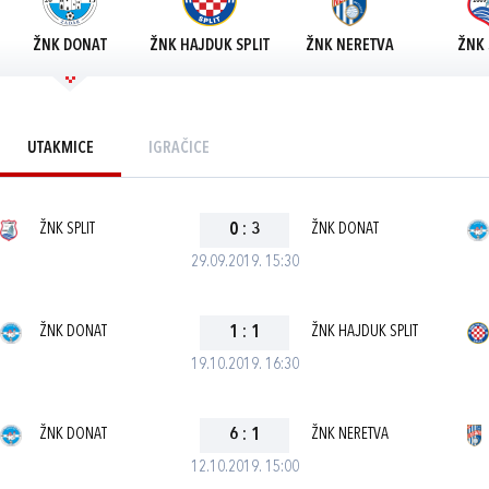
ŽNK DONAT
ŽNK HAJDUK SPLIT
ŽNK NERETVA
ŽNK 
UTAKMICE
IGRAČICE
ŽNK SPLIT
0
:
3
ŽNK DONAT
29.09.2019. 15:30
ŽNK DONAT
1
:
1
ŽNK HAJDUK SPLIT
19.10.2019. 16:30
ŽNK DONAT
6
:
1
ŽNK NERETVA
12.10.2019. 15:00