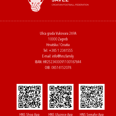
Ulica grada Vukovara 269A
10000 Zagreb
Hrvatska / Croatia
Tel:
+385 1 2361555
E-mail:
info@hns.family
IBAN: HR2523400091100187844
OIB: 08516152078
HNS Shop App
HNS Ulaznice App
HNS Semafor App