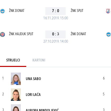
ŽNK DONAT
7
:
0
ŽNK SPLIT
16.11.2019. 15:00
ŽNK HAJDUK SPLIT
0
:
3
ŽNK DONAT
27.10.2019. 14:00
STRIJELCI
KARTONI
1
6
UNA SABO
2
5
LORI LAĆA
3
3
AURORA MINDOLJEVIĆ