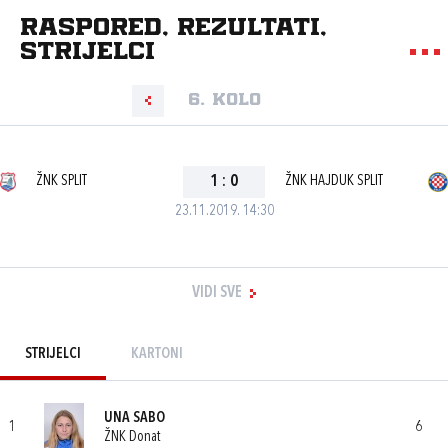
Raspored, rezultati,
strijelci
6. kolo
ŽNK SPLIT
1
:
0
ŽNK HAJDUK SPLIT
23.11.2019. 14:30
VIDI SVE
STRIJELCI
KARTONI
UNA SABO
1
6
ŽNK Donat