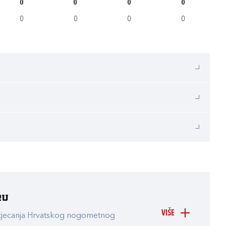
0
0
0
0
0
0
0
0
ru
VIŠE
atjecanja Hrvatskog nogometnog