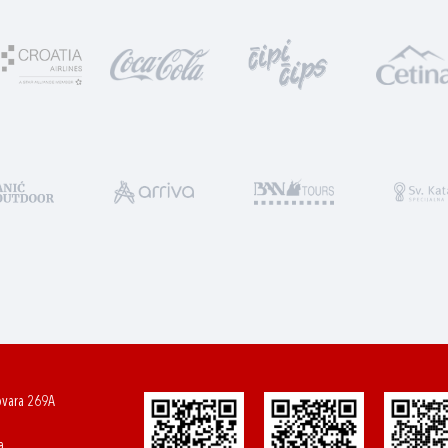
ovara 269A
a