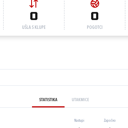
0
0
UŠLA S KLUPE
POGOTCI
STATISTIKA
UTAKMICE
Nastupi
Započeo