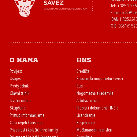
Tel:
+385 1 23
E-mail:
info@hns
IBAN: HR2523
OIB: 08516152
O nama
HNS
Povijest
Središta
Uspjesi
Županijski nogometni savezi
Predsjednik
Suci
Glavni tajnik
Nogometna akademija
Izvršni odbor
Arbitražni sud
Skupština
Propisi i dokumenti HNS-a
Pristup informacijama
Licenciranje
Opći uvjeti korištenja
Registracije
Privatnost i kolačići (hns.family)
Međunarodni transferi