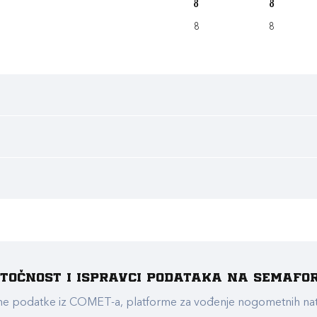
8
8
8
8
e točnost i ispravci podataka na Semafo
ualne podatke iz COMET-a, platforme za vođenje nogometnih n