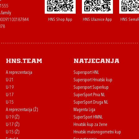
61555
.family
HNS Shop App
HNS Ulaznice App
HNS Semaf
400091100187844
078
HNS.team
Natjecanja
A reprezentacija
Supersport HNL
U-21
Supersport Hrvatski kup
U-19
Supersport Superkup
U-17
SuperSport Prva NL
U-15
SuperSport Druga NL
A reprezentacija (Ž)
Magenta Liga
U-19 (Ž)
SuperSport HMNL
U-17 (Ž)
Hrvatski kup za žene
U-15 (Ž)
Hrvatski malonogometni kup