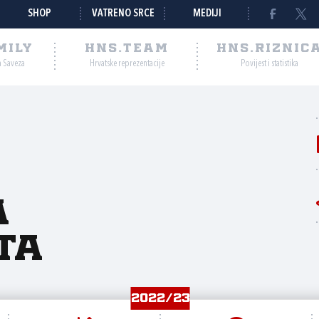
SHOP
VATRENO SRCE
MEDIJI
MILY
HNS.TEAM
HNS.RIZNIC
a Saveza
Hrvatske reprezentacije
Povijest i statistika
a
ta
2022/23