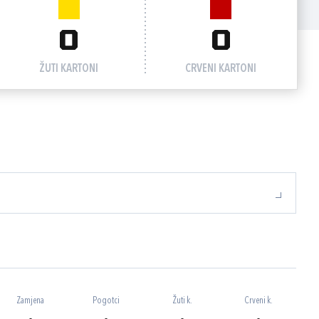
0
0
ŽUTI KARTONI
CRVENI KARTONI
Zamjena
Pogotci
Žuti k.
Crveni k.