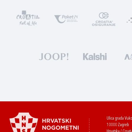
Ulica grada Vuk
10000 Zagreb
Hrvatska / Croati