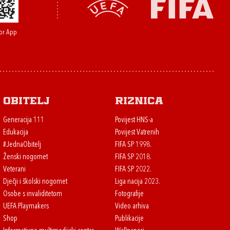
or App
Obitelj
Riznica
Generacija 111
Povijest HNS-a
Edukacija
Povijest Vatrenih
#JednaObitelj
FIFA SP 1998.
Ženski nogomet
FIFA SP 2018.
Veterani
FIFA SP 2022.
Dječji i školski nogomet
Liga nacija 2023.
Osobe s invaliditetom
Fotografije
UEFA Playmakers
Video arhiva
Shop
Publikacije