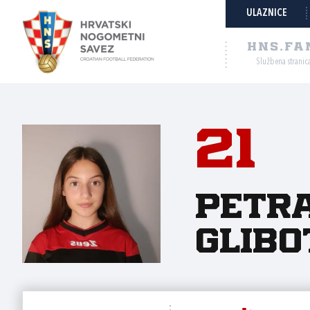
ULAZNICE
HNS.FA
Službena stranic
21
Petr
Glibo