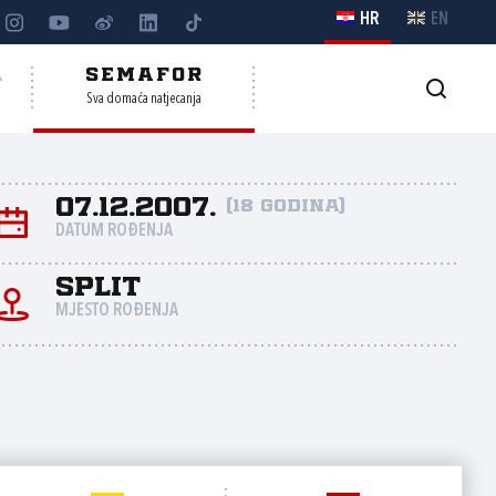
HR
EN
A
SEMAFOR
Sva domaća natjecanja
07.12.2007.
(18 godina)
DATUM ROĐENJA
Split
MJESTO ROĐENJA