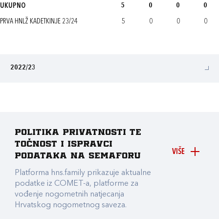
UKUPNO
5
0
0
0
PRVA HNLŽ KADETKINJE 23/24
5
0
0
0
2022/23
Politika privatnosti te
točnost i ispravci
VIŠE
podataka na Semaforu
Platforma hns.family prikazuje aktualne
podatke iz COMET-a, platforme za
vođenje nogometnih natjecanja
Hrvatskog nogometnog saveza.