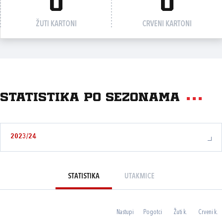
0
0
ŽUTI KARTONI
CRVENI KARTONI
Statistika po sezonama
2023/24
STATISTIKA
UTAKMICE
Nastupi
Pogotci
Žuti k.
Crveni k.