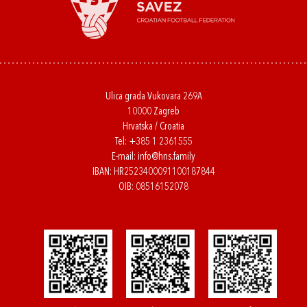
Ulica grada Vukovara 269A
10000 Zagreb
Hrvatska / Croatia
Tel:
+385 1 2361555
E-mail:
info@hns.family
IBAN: HR2523400091100187844
OIB: 08516152078