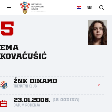
5
Ema
Kovačušić
ŽNK Dinamo
TRENUTNI KLUB
23.01.2008.
(18 godina)
DATUM ROĐENJA