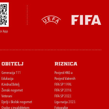
or App
Obitelj
Riznica
Generacija 111
Povijest HNS-a
Edukacija
Povijest Vatrenih
#JednaObitelj
FIFA SP 1998.
Ženski nogomet
FIFA SP 2018.
Veterani
FIFA SP 2022.
Dječji i školski nogomet
Liga nacija 2023.
Osobe s invaliditetom
Fotografije