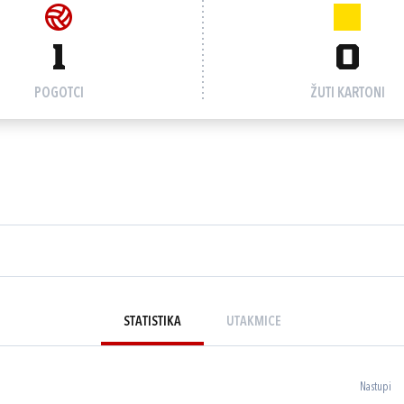
1
0
POGOTCI
ŽUTI KARTONI
STATISTIKA
UTAKMICE
Nastupi