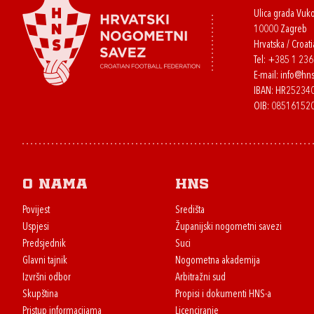
Ulica grada Vuk
10000 Zagreb
Hrvatska / Croati
Tel:
+385 1 23
E-mail:
info@hns
IBAN: HR2523
OIB: 08516152
O nama
HNS
Povijest
Središta
Uspjesi
Županijski nogometni savezi
Predsjednik
Suci
Glavni tajnik
Nogometna akademija
Izvršni odbor
Arbitražni sud
Skupština
Propisi i dokumenti HNS-a
Pristup informacijama
Licenciranje