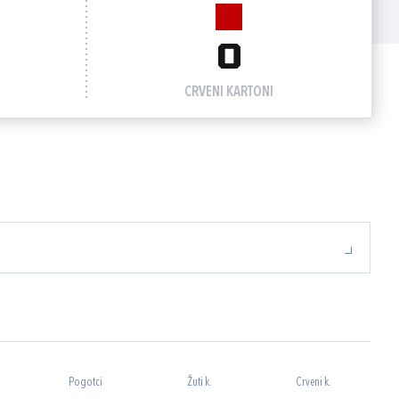
0
CRVENI KARTONI
Pogotci
Žuti k.
Crveni k.