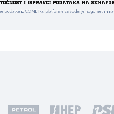
e točnost i ispravci podataka na Semafo
ualne podatke iz COMET-a, platforme za vođenje nogometnih n