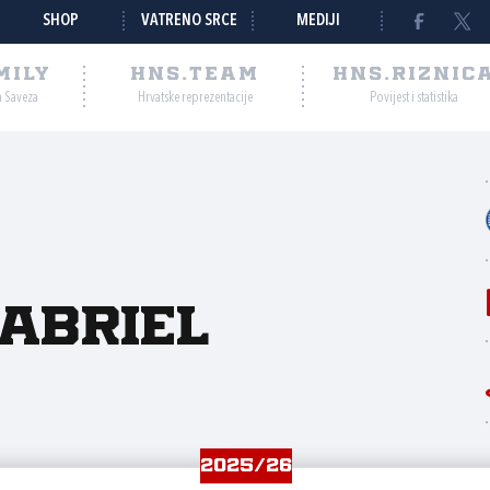
SHOP
VATRENO SRCE
MEDIJI
MILY
HNS.TEAM
HNS.RIZNIC
a Saveza
Hrvatske reprezentacije
Povijest i statistika
abriel
2025/26