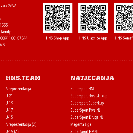
ovara 269A
a
61555
.family
HNS Shop App
HNS Ulaznice App
HNS Semaf
400091100187844
078
HNS.team
Natjecanja
A reprezentacija
Supersport HNL
U-21
Supersport Hrvatski kup
U-19
Supersport Superkup
U-17
SuperSport Prva NL
U-15
SuperSport Druga NL
A reprezentacija (Ž)
Magenta Liga
U-19 (Ž)
SuperSport HMNL