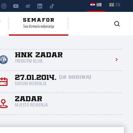
HR
EN
A
SEMAFOR
Sva domaća natjecanja
HNK Zadar
TRENUTNI KLUB
27.01.2014.
(12 godina)
DATUM ROĐENJA
Zadar
MJESTO ROĐENJA