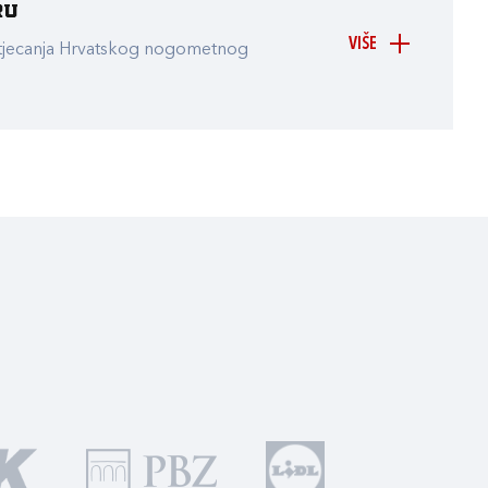
ru
VIŠE
atjecanja Hrvatskog nogometnog