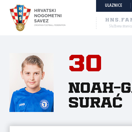
ULAZNICE
HNS.FA
Službena stranic
30
Noah-G
Surać