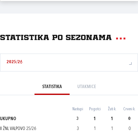
Statistika po sezonama
2025/26
STATISTIKA
UTAKMICE
Nastupi
Pogotci
Žuti k.
Crveni k.
UKUPNO
3
1
1
0
II ŽNL VALPOVO 25/26
3
1
1
0