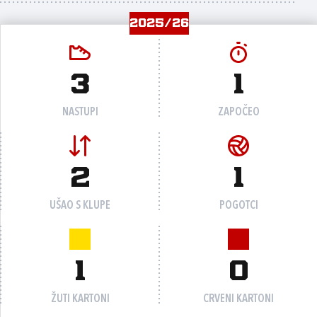
2025/26
3
1
NASTUPI
ZAPOČEO
2
1
UŠAO S KLUPE
POGOTCI
1
0
ŽUTI KARTONI
CRVENI KARTONI