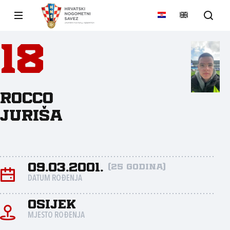
18
Rocco
Juriša
09.03.2001.
(25 godina)
DATUM ROĐENJA
Osijek
MJESTO ROĐENJA