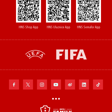
HNS Shop App
HNS Ulaznice App
HNS Semafor App