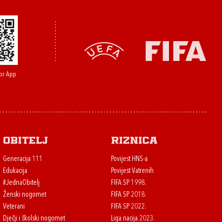
or App
Obitelj
Riznica
Generacija 111
Povijest HNS-a
Edukacija
Povijest Vatrenih
#JednaObitelj
FIFA SP 1998.
Ženski nogomet
FIFA SP 2018.
Veterani
FIFA SP 2022.
Dječji i školski nogomet
Liga nacija 2023.