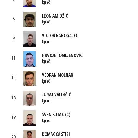
Igrač
LEON AMIDŽIĆ
8
Igrač
VIKTOR RANOGAJEC
9
Igrač
HRVOJE TOMLJENOVIĆ
11
Igrač
VEDRAN MOLNAR
13
Igrač
JURAJ VALINČIĆ
16
Igrač
SVEN ŠUTAK
(C)
19
Igrač
DOMAGOJ ŠTIBI
20