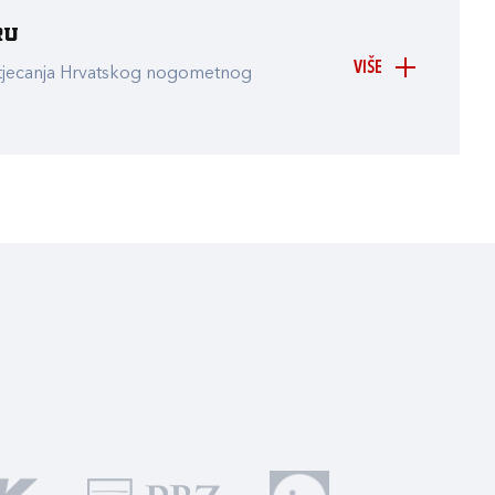
ru
VIŠE
atjecanja Hrvatskog nogometnog