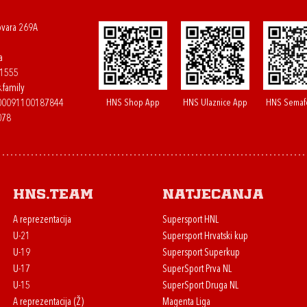
ovara 269A
a
61555
.family
HNS Shop App
HNS Ulaznice App
HNS Semaf
400091100187844
078
HNS.team
Natjecanja
A reprezentacija
Supersport HNL
U-21
Supersport Hrvatski kup
U-19
Supersport Superkup
U-17
SuperSport Prva NL
U-15
SuperSport Druga NL
A reprezentacija (Ž)
Magenta Liga