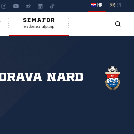
HR
EN
A
SEMAFOR
Sva domaća natjecanja
Drava Nard