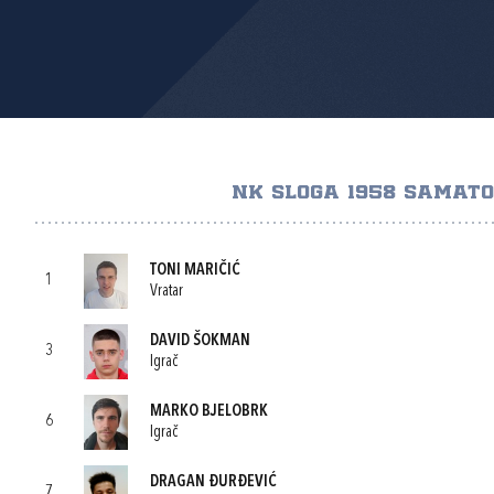
NK SLOGA 1958 SAMATO
TONI MARIČIĆ
1
Vratar
DAVID ŠOKMAN
3
Igrač
MARKO BJELOBRK
6
Igrač
DRAGAN ĐURĐEVIĆ
7