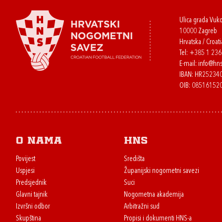
Ulica grada Vuk
10000 Zagreb
Hrvatska / Croati
Tel:
+385 1 23
E-mail:
info@hns
IBAN: HR2523
OIB: 08516152
O nama
HNS
Povijest
Središta
Uspjesi
Županijski nogometni savezi
Predsjednik
Suci
Glavni tajnik
Nogometna akademija
Izvršni odbor
Arbitražni sud
Skupština
Propisi i dokumenti HNS-a