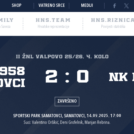
SHOP
VATRENO SRCE
MEDIJI
MILY
HNS.TEAM
HNS.RIZNIC
a Saveza
Hrvatske reprezentacije
Povijest i statistika
II ŽNL VALPOVO 25/26, 4. kolo
1958
2
:
0
NK 
vci
ZAVRŠENO
SPORTSKI PARK SAMATOVCI, SAMATOVCI, 14.09.2025. 17:00
Suci: Valentino Oršikić, Deni Grofelnik, Marijan Rebrina.