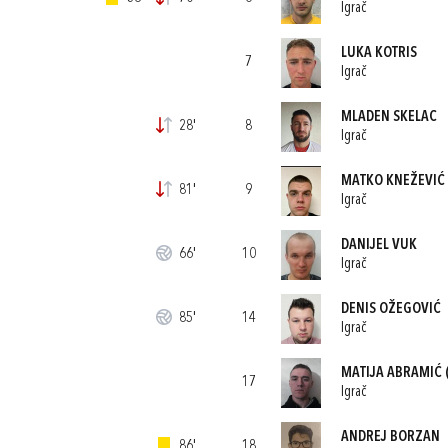
Igrač
LUKA KOTRIS
7
Igrač
MLADEN SKELAC
28'
8
Igrač
MATKO KNEŽEVIĆ
81'
9
Igrač
DANIJEL VUK
66'
10
Igrač
DENIS OŽEGOVIĆ
85'
14
Igrač
MATIJA ABRAMIĆ
17
Igrač
ANDREJ BORZAN
86'
18