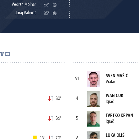
Vedran Molnar
66'
Juraj Valinčić
85'
VCI
SVEN MAŠIĆ
91
Vratar
IVAN ĆUK
80'
4
Igrač
TVRTKO KRPAN
86'
5
Igrač
LUKA OLIŠ
38'
70'
6