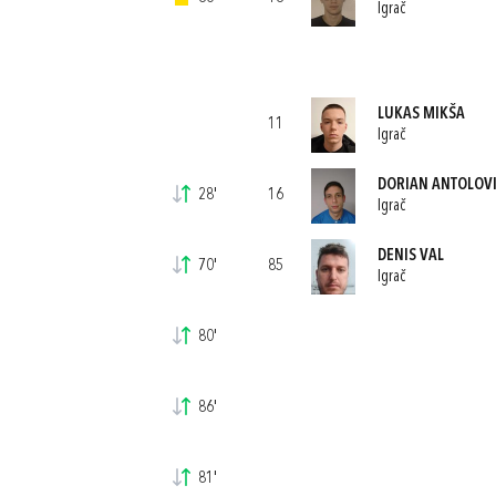
Igrač
LUKAS MIKŠA
11
Igrač
DORIAN ANTOLOV
28'
16
Igrač
DENIS VAL
70'
85
Igrač
80'
86'
81'