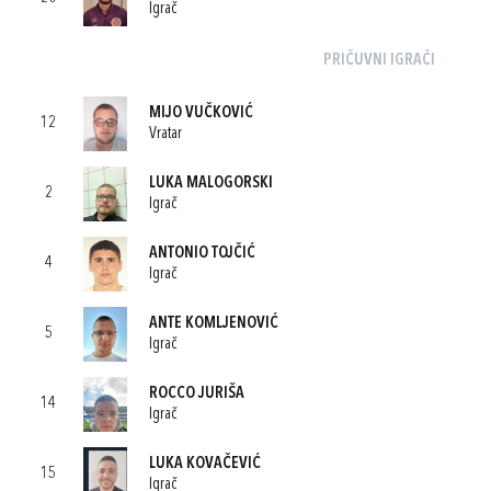
Igrač
PRIČUVNI IGRAČI
MIJO VUČKOVIĆ
12
Vratar
LUKA MALOGORSKI
2
Igrač
ANTONIO TOJČIĆ
4
Igrač
ANTE KOMLJENOVIĆ
5
Igrač
ROCCO JURIŠA
14
Igrač
LUKA KOVAČEVIĆ
15
Igrač