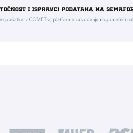
e točnost i ispravci podataka na Semafo
ualne podatke iz COMET-a, platforme za vođenje nogometnih n