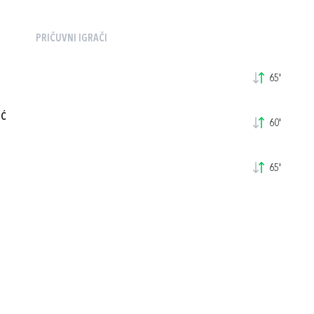
PRIČUVNI IGRAČI
65'
IĆ
60'
65'