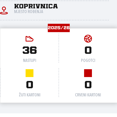
Koprivnica
MJESTO ROĐENJA
2025/26
36
0
NASTUPI
POGOTCI
0
0
ŽUTI KARTONI
CRVENI KARTONI