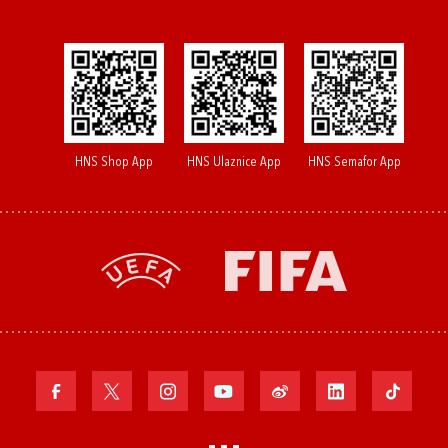
HNS Shop App
HNS Ulaznice App
HNS Semafor App