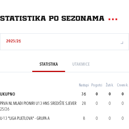
Statistika po sezonama
2025/26
STATISTIKA
UTAKMICE
Nastupi
Pogotci
Žuti k.
Crveni k.
UKUPNO
36
0
0
0
PRVA NL MLAĐI PIONIRI U13 HNS SREDIŠTE SJEVER
28
0
0
0
25/26
U-13 "LIGA PIJETLOVA" - GRUPA A
8
0
0
0