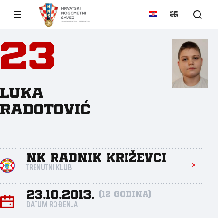
23
Luka
Radotović
NK Radnik Križevci
TRENUTNI KLUB
23.10.2013.
(12 godina)
DATUM ROĐENJA