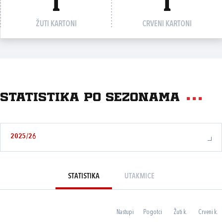
1
1
ŽUTI KARTONI
CRVENI KARTONI
Statistika po sezonama
2025/26
STATISTIKA
UTAKMICE
Nastupi
Pogotci
Žuti k.
Crveni k.