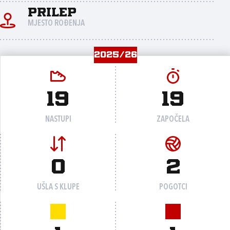
Prilep
MJESTO ROĐENJA
2025/26
19
19
NASTUPI
ZAPOČELA
0
2
UŠLA S KLUPE
POGOTCI