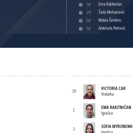
Ema Rakitničan
18'
Šeila Mehanović
39'
Matea Šenkinc
58'
Antonela Petrović
76'
VICTORIA CAR
38
Vratarka
EMA RAKITNIČAN
2
Igračica
SOFIA MYRONENK
3
Igračica