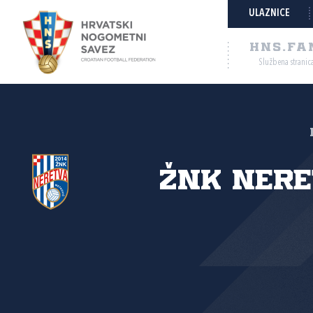
ULAZNICE
HNS.FA
Službena stranic
ŽNK Ner