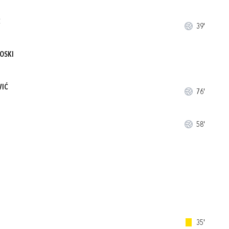
Ć
39'
OSKI
VIĆ
76'
58'
35'