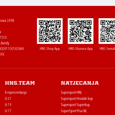
ovara 269A
a
61555
.family
HNS Shop App
HNS Ulaznice App
HNS Semaf
400091100187844
078
HNS.team
Natjecanja
A reprezentacija
Supersport HNL
U-21
Supersport Hrvatski kup
U-19
Supersport Superkup
U-17
SuperSport Prva NL