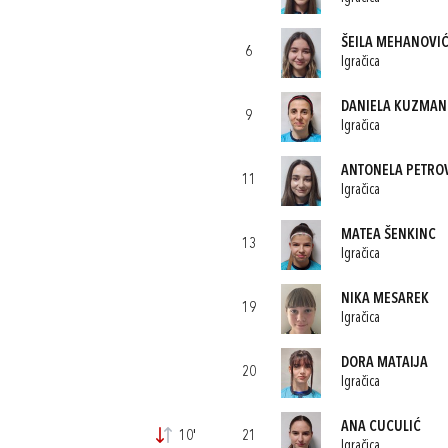
ŠEILA MEHANOVI
6
Igračica
DANIELA KUZMAN
9
Igračica
ANTONELA PETRO
11
Igračica
MATEA ŠENKINC
13
Igračica
NIKA MESAREK
19
Igračica
DORA MATAIJA
20
Igračica
ANA CUCULIĆ
10'
21
Igračica