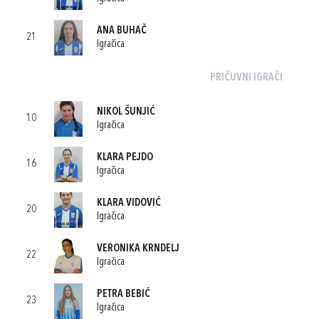
ANA BUHAČ
21
Igračica
PRIČUVNI IGRAČI
NIKOL ŠUNJIĆ
10
Igračica
KLARA PEJDO
16
Igračica
KLARA VIDOVIĆ
20
Igračica
VERONIKA KRNDELJ
22
Igračica
PETRA BEBIĆ
23
Igračica