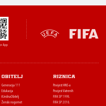
or App
Obitelj
Riznica
Generacija 111
Povijest HNS-a
Edukacija
Povijest Vatrenih
#JednaObitelj
FIFA SP 1998.
Ženski nogomet
FIFA SP 2018.