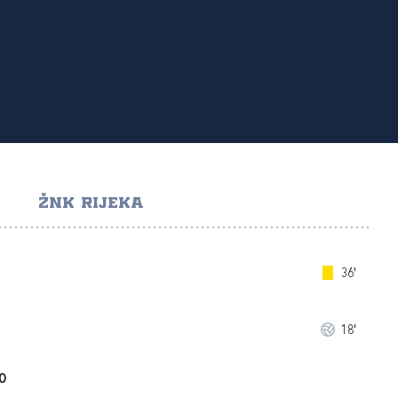
ŽNK RIJEKA
36'
18'
O