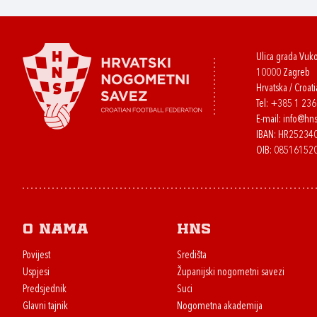
Ulica grada Vuk
10000 Zagreb
Hrvatska / Croati
Tel:
+385 1 23
E-mail:
info@hns
IBAN: HR2523
OIB: 08516152
O nama
HNS
Povijest
Središta
Uspjesi
Županijski nogometni savezi
Predsjednik
Suci
Glavni tajnik
Nogometna akademija