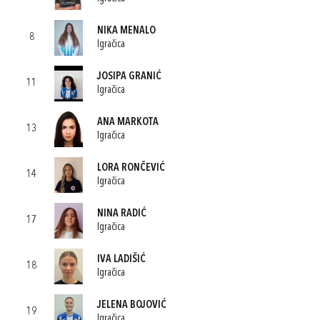
NIKA MENALO
8
Igračica
JOSIPA GRANIĆ
11
Igračica
ANA MARKOTA
13
Igračica
LORA RONČEVIĆ
14
Igračica
NINA RADIĆ
17
Igračica
IVA LADIŠIĆ
18
Igračica
JELENA BOJOVIĆ
19
Igračica