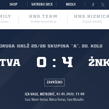
SHOP
VATRENO SRCE
MEDIJI
MILY
HNS.TEAM
HNS.RIZNIC
a Saveza
Hrvatske reprezentacije
Povijest i statistika
Druga HNLŽ 25/26 skupina "A", 20. kolo
0
:
4
etva
ŽNK
ZAVRŠENO
IZA VAGE, METKOVIĆ, 03.05.2026. 11:00
Suci: Marin Tomas, Nikica Tomas, Sara Musulin.