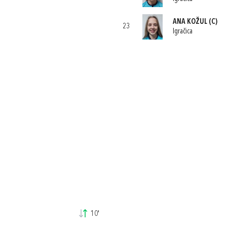
ANA KOŽUL
(C)
23
Igračica
10'