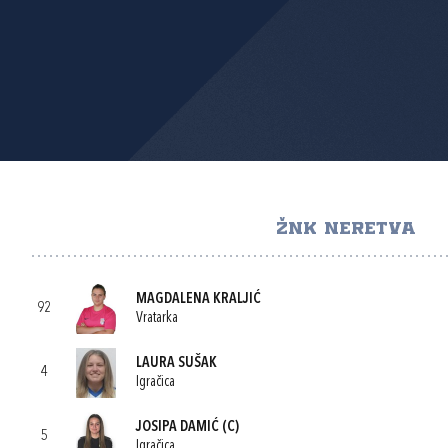
ŽNK NERETVA
MAGDALENA KRALJIĆ
92
Vratarka
LAURA SUŠAK
4
Igračica
JOSIPA DAMIĆ
(C)
5
Igračica