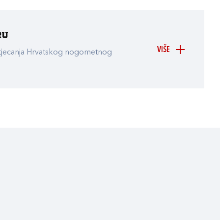
ru
VIŠE
atjecanja Hrvatskog nogometnog