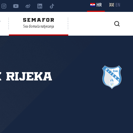
HR
EN
A
SEMAFOR
Sva domaća natjecanja
 Rijeka