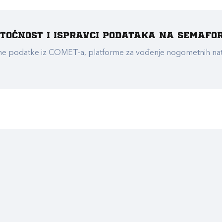
e točnost i ispravci podataka na Semafo
ualne podatke iz COMET-a, platforme za vođenje nogometnih n