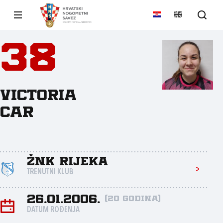
38
Victoria
Car
ŽNK Rijeka
TRENUTNI KLUB
26.01.2006.
(20 godina)
DATUM ROĐENJA