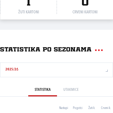
1
0
ŽUTI KARTONI
CRVENI KARTONI
Statistika po sezonama
2025/26
STATISTIKA
UTAKMICE
Nastupi
Pogotci
Žuti k.
Crveni k.