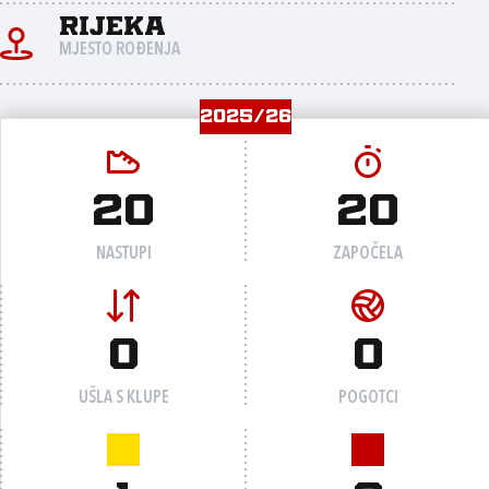
Rijeka
MJESTO ROĐENJA
2025/26
20
20
NASTUPI
ZAPOČELA
0
0
UŠLA S KLUPE
POGOTCI