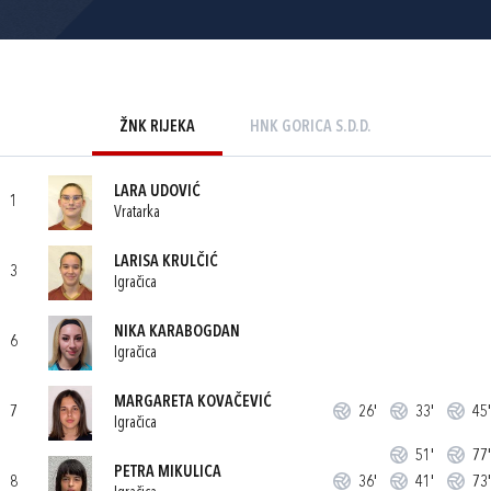
ŽNK RIJEKA
HNK GORICA S.D.D.
LARA UDOVIĆ
1
Vratarka
LARISA KRULČIĆ
3
Igračica
NIKA KARABOGDAN
6
Igračica
MARGARETA KOVAČEVIĆ
7
26'
33'
45'
Igračica
51'
77'
PETRA MIKULICA
8
36'
41'
73'