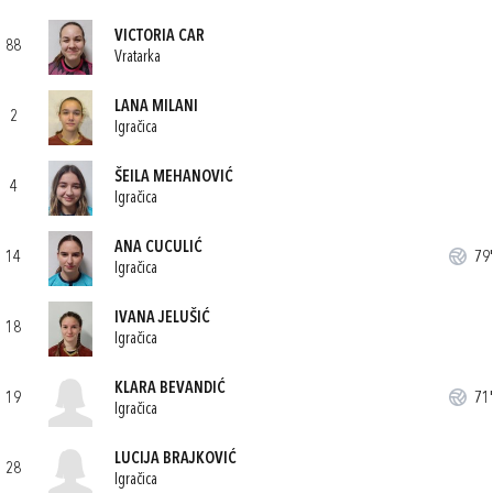
VICTORIA CAR
88
Vratarka
LANA MILANI
2
Igračica
ŠEILA MEHANOVIĆ
4
Igračica
ANA CUCULIĆ
14
79'
Igračica
IVANA JELUŠIĆ
18
Igračica
KLARA BEVANDIĆ
19
71'
Igračica
LUCIJA BRAJKOVIĆ
28
Igračica