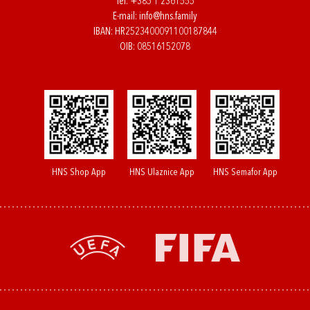
Tel:
+385 1 2361555
E-mail:
info@hns.family
IBAN: HR2523400091100187844
OIB: 08516152078
HNS Shop App
HNS Ulaznice App
HNS Semafor App