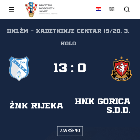
HNLŽM - kadetkinje CENTAR 19/20, 3.
kolo
13
:
0
HNK Gorica
ŽNK Rijeka
s.d.d.
ZAVRŠENO