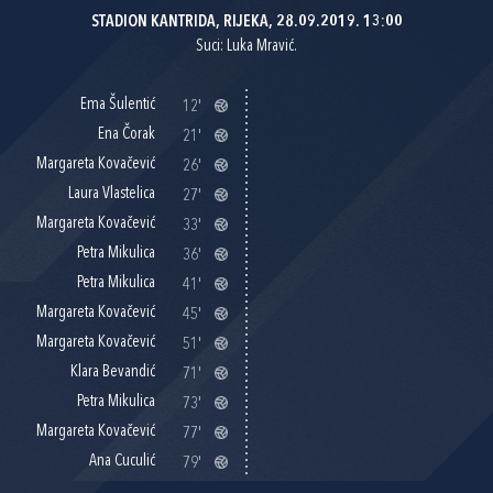
STADION KANTRIDA, RIJEKA, 28.09.2019. 13:00
Suci: Luka Mravić.
Ema Šulentić
12'
Ena Čorak
21'
Margareta Kovačević
26'
Laura Vlastelica
27'
Margareta Kovačević
33'
Petra Mikulica
36'
Petra Mikulica
41'
Margareta Kovačević
45'
Margareta Kovačević
51'
Klara Bevandić
71'
Petra Mikulica
73'
Margareta Kovačević
77'
Ana Cuculić
79'