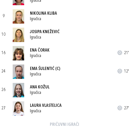
Igračica
NIKOLINA KLIBA
9
Igračica
JOSIPA KNEŽEVIĆ
10
Igračica
ENA ČORAK
16
21'
Igračica
EMA ŠULENTIĆ
(C)
24
12'
Igračica
ANA KOŽUL
26
Igračica
LAURA VLASTELICA
27
27'
Igračica
PRIČUVNI IGRAČI