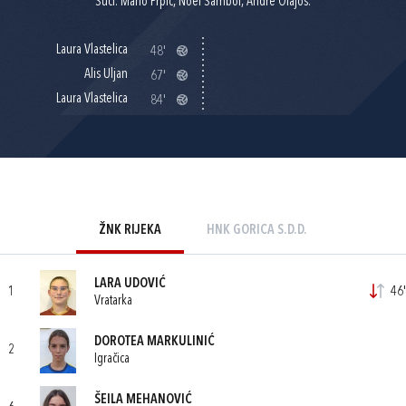
Suci: Mario Prpić, Noel Sambol, Andre Olajoš.
Laura Vlastelica
48'
Alis Uljan
67'
Laura Vlastelica
84'
ŽNK RIJEKA
HNK GORICA S.D.D.
LARA UDOVIĆ
1
46'
Vratarka
DOROTEA MARKULINIĆ
2
Igračica
ŠEILA MEHANOVIĆ