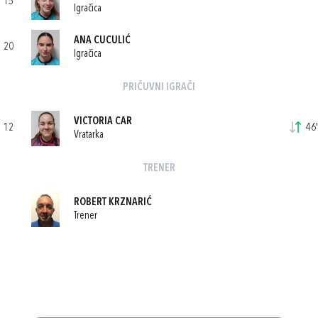
15
Igračica
ANA CUCULIĆ
20
Igračica
PRIČUVNI IGRAČI
VICTORIA CAR
12
46'
Vratarka
TRENER
ROBERT KRZNARIĆ
Trener