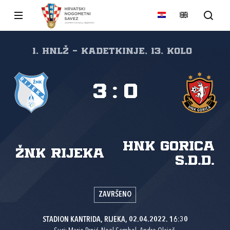
1. HNLŽ - Kadetkinje, 13. kolo
3
:
0
HNK Gorica
ŽNK Rijeka
s.d.d.
ZAVRŠENO
STADION KANTRIDA, RIJEKA, 02.04.2022. 16:30