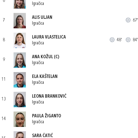
6
Igračica
ALIS ULJAN
7
67'
Igračica
LAURA VLASTELICA
8
48'
84'
Igračica
ANA KOŽUL
(C)
9
Igračica
ELA KAŠTELAN
11
Igračica
LEONA BRANKOVIĆ
13
Igračica
PAULA ŽIGANTO
14
Igračica
SARA ĆATIĆ