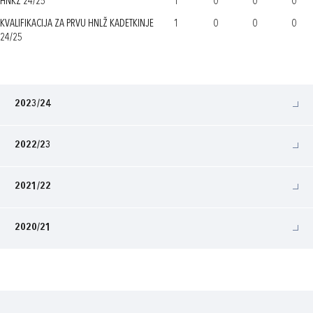
HNKŽ 24/25
1
0
0
0
KVALIFIKACIJA ZA PRVU HNLŽ KADETKINJE
1
0
0
0
24/25
2023/24
2022/23
2021/22
2020/21