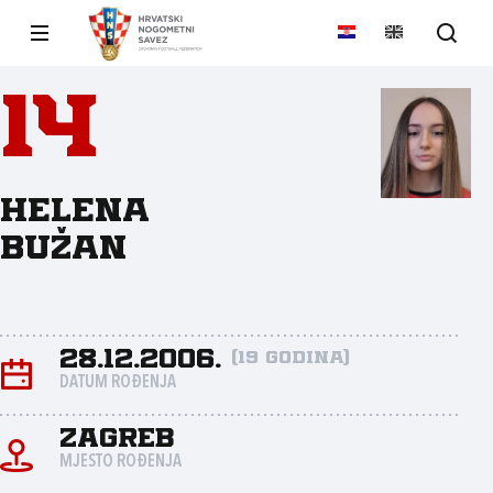
14
Helena
Bužan
28.12.2006.
(19 godina)
DATUM ROĐENJA
Zagreb
MJESTO ROĐENJA