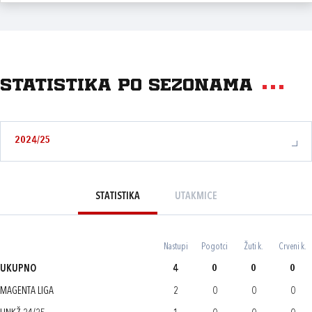
Statistika po sezonama
2024/25
STATISTIKA
UTAKMICE
Nastupi
Pogotci
Žuti k.
Crveni k.
UKUPNO
4
0
0
0
MAGENTA LIGA
2
0
0
0