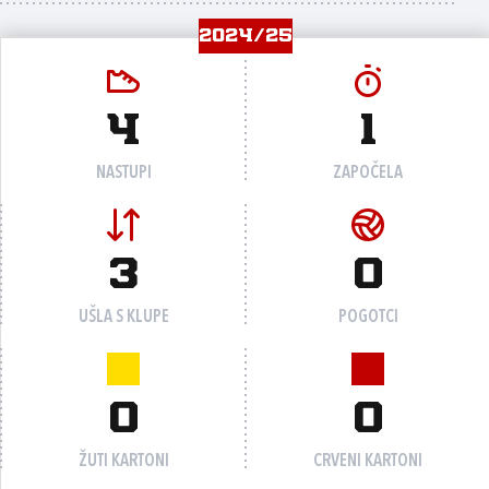
2024/25
4
1
NASTUPI
ZAPOČELA
3
0
UŠLA S KLUPE
POGOTCI
0
0
ŽUTI KARTONI
CRVENI KARTONI