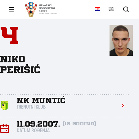
4
Niko
Perišić
NK Muntić
TRENUTNI KLUB
11.09.2007.
(18 godina)
DATUM ROĐENJA