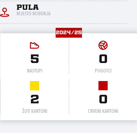
Pula
MJESTO ROĐENJA
2024/25
5
0
NASTUPI
POGOTCI
2
0
ŽUTI KARTONI
CRVENI KARTONI