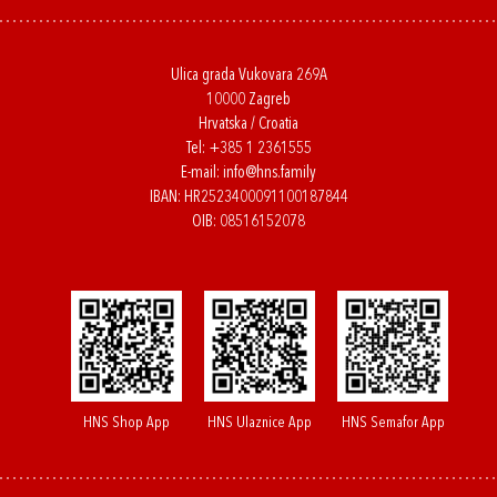
Ulica grada Vukovara 269A
10000 Zagreb
Hrvatska / Croatia
Tel:
+385 1 2361555
E-mail:
info@hns.family
IBAN: HR2523400091100187844
OIB: 08516152078
HNS Shop App
HNS Ulaznice App
HNS Semafor App