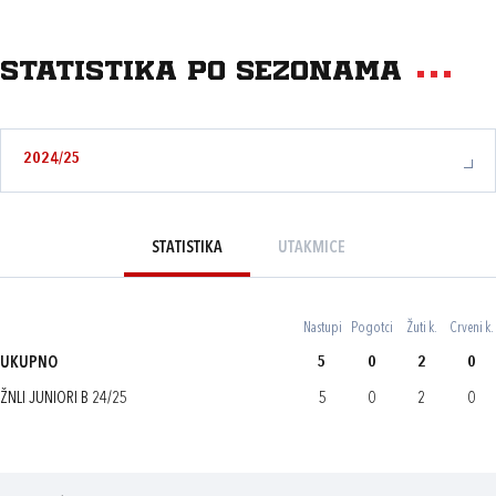
Statistika po sezonama
2024/25
STATISTIKA
UTAKMICE
Nastupi
Pogotci
Žuti k.
Crveni k.
UKUPNO
5
0
2
0
ŽNLI JUNIORI B 24/25
5
0
2
0