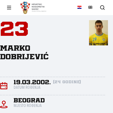
23
Marko
Dobrijević
19.03.2002.
(24 godine)
DATUM ROĐENJA
Beograd
MJESTO ROĐENJA