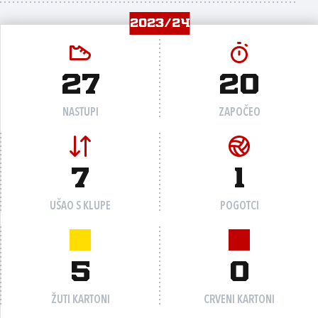
2023/24
27
20
NASTUPI
ZAPOČEO
7
1
UŠAO S KLUPE
POGOTCI
5
0
ŽUTI KARTONI
CRVENI KARTONI