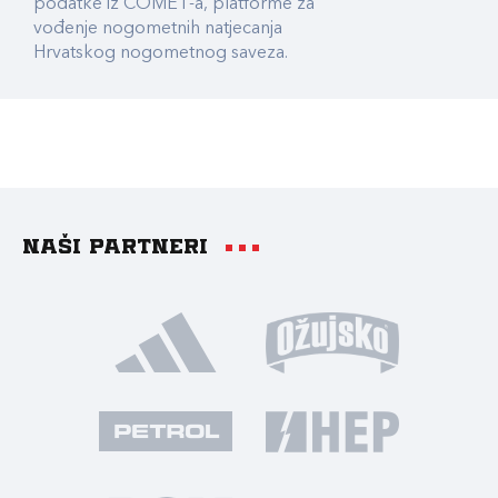
podatke iz COMET-a, platforme za
vođenje nogometnih natjecanja
Hrvatskog nogometnog saveza.
Naši partneri