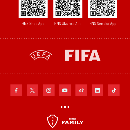
HNS Shop App
HNS Ulaznice App
HNS Semafor App