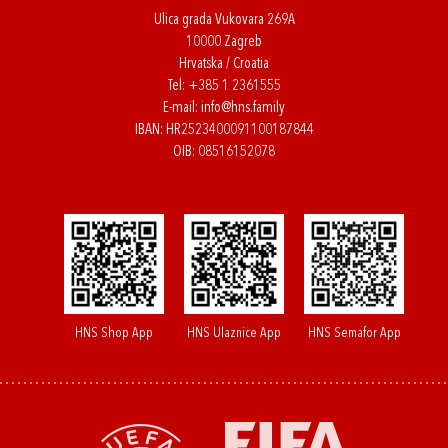
Ulica grada Vukovara 269A
10000 Zagreb
Hrvatska / Croatia
Tel:
+385 1 2361555
E-mail:
info@hns.family
IBAN: HR2523400091100187844
OIB: 08516152078
HNS Shop App
HNS Ulaznice App
HNS Semafor App