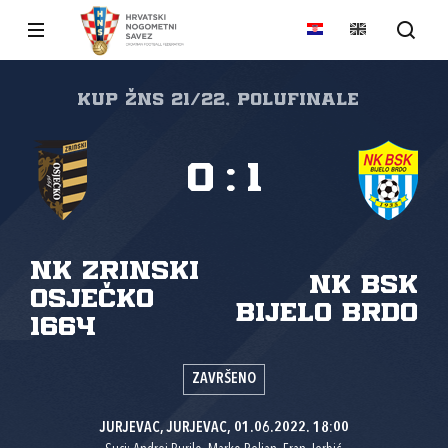
KUP ŽNS 21/22, Polufinale
0
:
1
NK Zrinski
NK BSK
Osječko
Bijelo Brdo
1664
ZAVRŠENO
JURJEVAC, JURJEVAC, 01.06.2022. 18:00