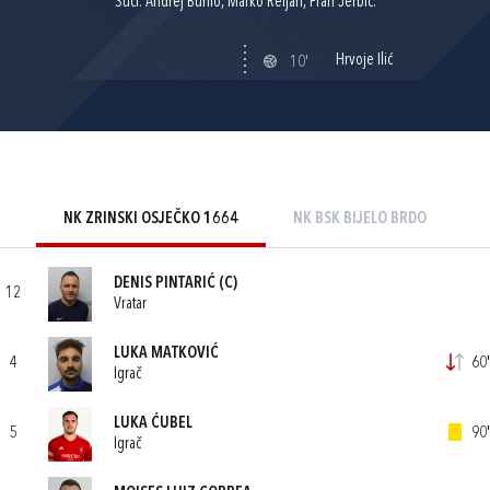
Suci: Andrej Burilo, Marko Reljan, Fran Jerbić.
Hrvoje Ilić
10'
NK ZRINSKI OSJEČKO 1664
NK BSK BIJELO BRDO
DENIS PINTARIĆ
(C)
12
Vratar
LUKA MATKOVIĆ
4
60'
Igrač
LUKA ĆUBEL
5
90'
Igrač