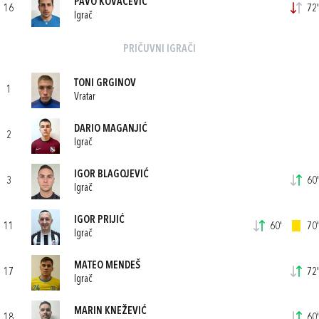
PAVO KOVAČEVIĆ
16
72'
Igrač
PRIČUVNI IGRAČI
TONI GRGINOV
1
Vratar
DARIO MAGANJIĆ
2
Igrač
IGOR BLAGOJEVIĆ
3
60'
Igrač
IGOR PRIJIĆ
11
60'
70'
Igrač
MATEO MENDEŠ
17
72'
Igrač
MARIN KNEŽEVIĆ
18
60'