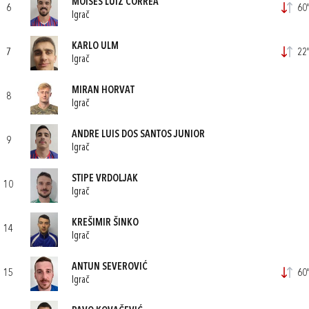
MOISES LUIZ CORREA
6
60'
Igrač
KARLO ULM
7
22'
Igrač
MIRAN HORVAT
8
Igrač
ANDRE LUIS DOS SANTOS JUNIOR
9
Igrač
STIPE VRDOLJAK
10
Igrač
KREŠIMIR ŠINKO
14
Igrač
ANTUN SEVEROVIĆ
15
60'
Igrač